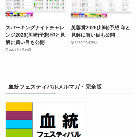
スパーキングナイトチャレ
芙蓉賞2026(川崎)予想 印と
ンジ2026(川崎)予想 印と見
見解に買い目も公開
解に買い目も公開
2026年7月28日
2026年7月29日
血統フェスティバルメルマガ・完全版