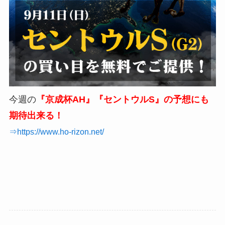
今週の
『京成杯AH』『セントウルS』の予想
にも
期待出来る！
⇒https://www.ho-rizon.net/