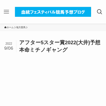
ホーム
地方競馬
アフター5スター賞2022(大井)予想
2022
9/06
本命ミチノギャング