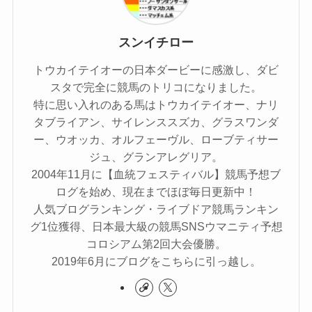
スンイチロー
トウカイテイオーの日本ダービーに感激し、ダビ
スタで完全に競馬のトリコになりました。
特に思い入れのある馬はトウカイテイオー、ナリ
タブライアン、サイレンススズカ、グラスワンダ
ー、ウオッカ、オルフェーヴル、ローブティサー
ジュ、グランアレグリア。
2004年11月に【血統フェスティバル】競馬予想ブ
ログを始め、現在までほぼ毎日更新中！
人気ブログランキング・ライブドア競馬ランキン
グ1位獲得、日本最大級の競馬SNSウマニティ予想
コロシアム第2回大会優勝。
2019年6月にブログをこちらに引っ越し。