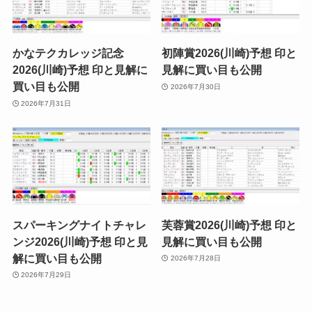
かなテクカレッジ記念
初陣賞2026(川崎)予想 印と
2026(川崎)予想 印と見解に
見解に買い目も公開
買い目も公開
2026年7月30日
2026年7月31日
スパーキングナイトチャレ
芙蓉賞2026(川崎)予想 印と
ンジ2026(川崎)予想 印と見
見解に買い目も公開
解に買い目も公開
2026年7月28日
2026年7月29日