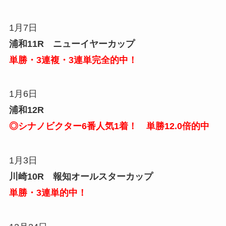
1月7日
浦和11R ニューイヤーカップ
単勝・3連複・3連単完全的中！
1月6日
浦和12R
◎シナノビクター6番人気1着！ 単勝12.0倍的中
1月3日
川崎10R 報知オールスターカップ
単勝・3連単的中！