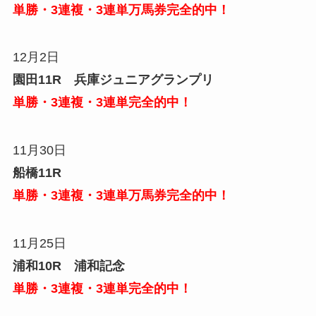
単勝・3連複・3連単万馬券完全的中！
12月2日
園田11R 兵庫ジュニアグランプリ
単勝・3連複・3連単完全的中！
11月30日
船橋11R
単勝・3連複・3連単万馬券完全的中！
11月25日
浦和10R 浦和記念
単勝・3連複・3連単完全的中！