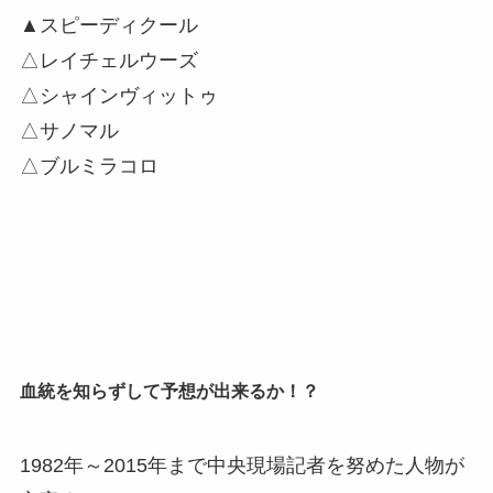
▲スピーディクール
△レイチェルウーズ
△シャインヴィットゥ
△サノマル
△ブルミラコロ
血統を知らずして予想が出来るか！？
1982年～2015年まで中央現場記者を努めた人物が