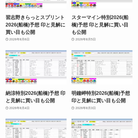
習志野きらっとスプリント
スターマイン特別2026(船
2026(船橋)予想 印と見解に
橋)予想 印と見解に買い目
買い目も公開
も公開
2026年8月6日
2026年8月5日
納涼特別2026(船橋)予想 印
明鐘岬特別2026(船橋)予想
と見解に買い目も公開
印と見解に買い目も公開
2026年8月4日
2026年8月3日