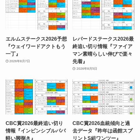
エルムステークス2026予想
レパードステークス2026最
『ウェイワードアクトもう
終追い切り情報『ファイア
一丁』
マン素晴らしい伸びで楽々
先着』
2026年8月7日
2026年8月5日
CBC賞2026最終追い切り
CBC賞2026血統傾向と過
情報『インビンシブルパパ
去データ『昨年は函館スプ
軽い脚捌き』
リントS組ワンツー』