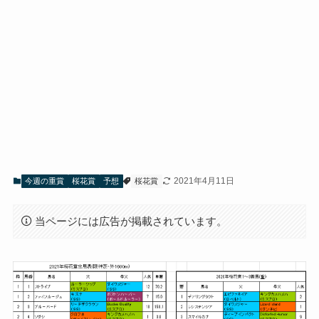
2021年4月11日
今週の重賞
桜花賞
予想
桜花賞
当ページには広告が掲載されています。