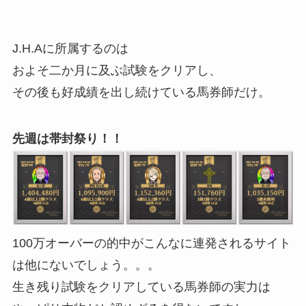
J.H.Aに所属するのは
およそ二か月に及ぶ試験をクリアし、
その後も好成績を出し続けている馬券師だけ。
先週は帯封祭り！！
100万オーバーの的中がこんなに連発されるサイト
は他にないでしょう。。。
生き残り試験をクリアしている馬券師の実力は