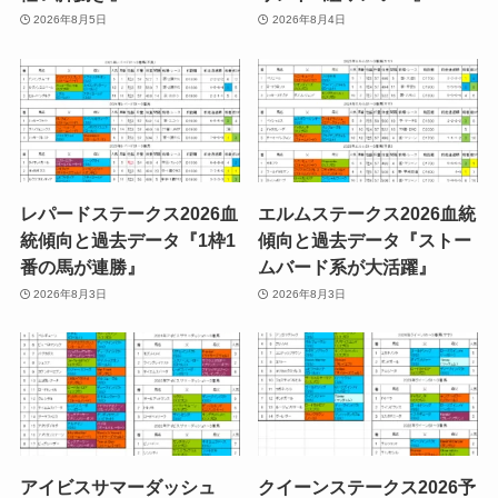
2026年8月5日
2026年8月4日
レパードステークス2026血
エルムステークス2026血統
統傾向と過去データ『1枠1
傾向と過去データ『ストー
番の馬が連勝』
ムバード系が大活躍』
2026年8月3日
2026年8月3日
アイビスサマーダッシュ
クイーンステークス2026予