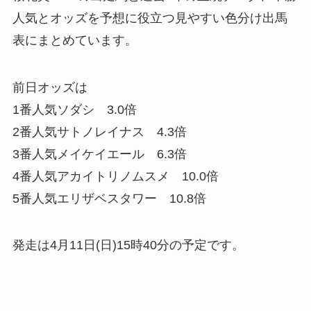
人気とオッズを予想に役立つ見やすい色分け出馬
表にまとめています。
前日オッズは
1番人気ソダシ 3.0倍
2番人気サトノレイナス 4.3倍
3番人気メイケイエール 6.3倍
4番人気アカイトリノムスメ 10.0倍
5番人気エリザベスタワー 10.8倍
発走は4月11日(日)15時40分の予定です。