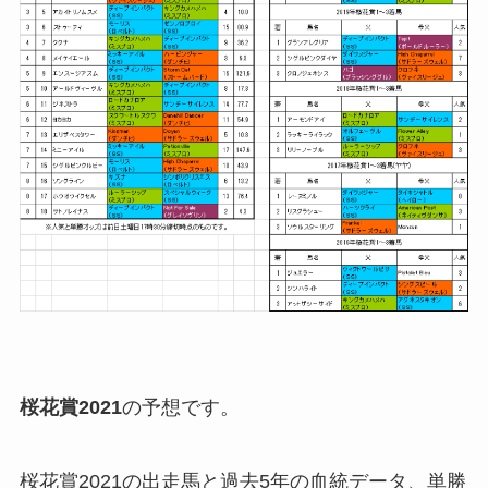
桜花賞2021
の予想です。
桜花賞2021の出走馬と過去5年の血統データ、単勝