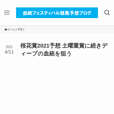
ホーム
予想
桜花賞2021予想 土曜重賞に続きデ
2021
4/11
ィープの血統を狙う