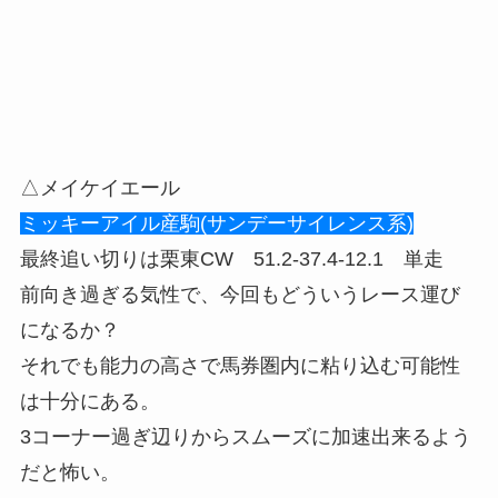
△メイケイエール
ミッキーアイル産駒(サンデーサイレンス系)
最終追い切りは栗東CW 51.2-37.4-12.1 単走
前向き過ぎる気性で、今回もどういうレース運び
になるか？
それでも能力の高さで馬券圏内に粘り込む可能性
は十分にある。
3コーナー過ぎ辺りからスムーズに加速出来るよう
だと怖い。