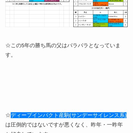
☆この5年の勝ち馬の父はバラバラとなっていま
す。
☆
ディープインパクト産駒(サンデーサイレンス系)
は圧倒的ではないですが悪くなく、昨年・一昨年