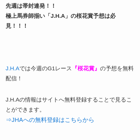
先週は帯封連発！！
極上馬券師揃い「J.H.A」の桜花賞予想は必
見！！！
J.H.A
では今週のG1レース
『桜花賞』
の予想を無料
配信！
J.H.Aの情報はサイトへ無料登録することで見るこ
とができます。
⇒JHAへの無料登録はこちらから