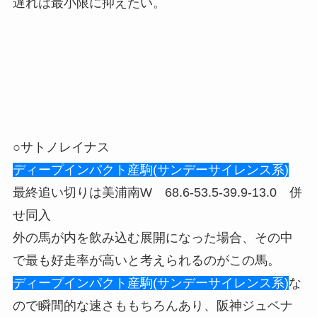
遅れは最小限に抑えたい。
○サトノレイナス
ディープインパクト産駒(サンデーサイレンス系)
最終追い切りは美浦南W 68.6-53.5-39.9-13.0 併
せ同入
外の馬が内を飲み込む展開になった場合、その中
で最も好走率が高いと考えられるのがこの馬。
ディープインパクト産駒(サンデーサイレンス系)
な
ので瞬間的な速さももちろんあり、阪神ジュベナ