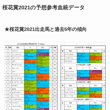
桜花賞2021の予想参考血統データ
★桜花賞2021出走馬と過去5年の傾向