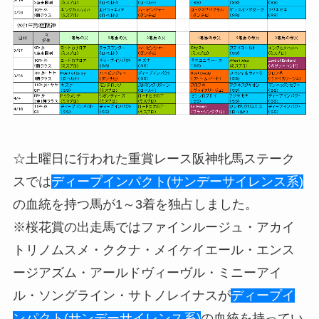
☆土曜日に行われた重賞レース阪神牝馬ステーク
スでは
ディープインパクト(サンデーサイレンス系)
の血統を持つ馬が1～3着を独占しました。
※桜花賞の出走馬ではファインルージュ・アカイ
トリノムスメ・ククナ・メイケイエール・エンス
ージアズム・アールドヴィーヴル・ミニーアイ
ル・ソングライン・サトノレイナスが
ディープイ
ンパクト(サンデーサイレンス系)
の血統を持ってい