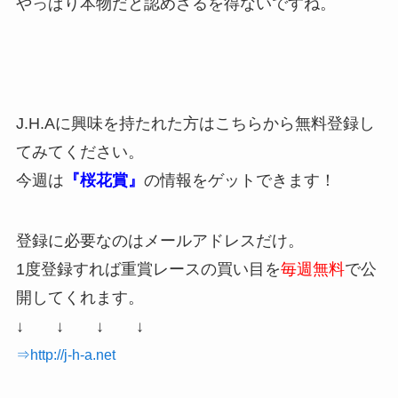
やっぱり本物だと認めざるを得ないですね。
J.H.Aに興味を持たれた方はこちらから無料登録し
てみてください。
今週は
『桜花賞』
の情報をゲットできます！
登録に必要なのはメールアドレスだけ。
1度登録すれば重賞レースの買い目を
毎週無料
で公
開してくれます。
↓ ↓ ↓ ↓
⇒http://j-h-a.net