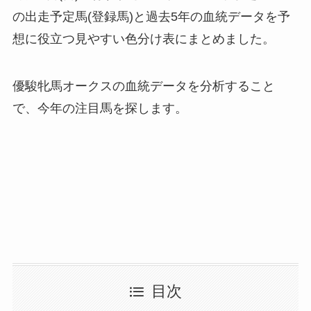
の出走予定馬(登録馬)と過去5年の血統データを予
想に役立つ見やすい色分け表にまとめました。
優駿牝馬オークスの血統データを分析すること
で、今年の注目馬を探します。
目次