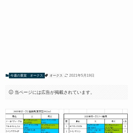
2021年5月19日
今週の重賞
オークス
オークス
当ページには広告が掲載されています。