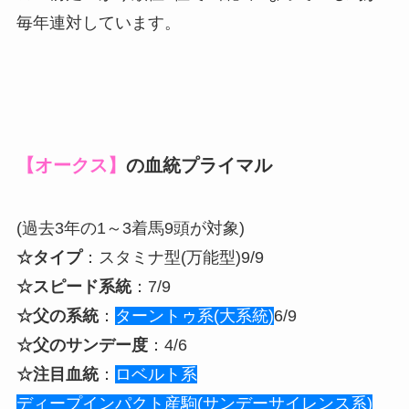
毎年連対しています。
【オークス】
の血統プライマル
(過去3年の1～3着馬9頭が対象)
☆タイプ
：スタミナ型(万能型)9/9
☆スピード系統
：7/9
☆父の系統
：
ターントゥ系(大系統)
6/9
☆父のサンデー度
：4/6
☆注目血統
：
ロベルト系
ディープインパクト産駒(サンデーサイレンス系)