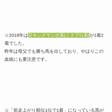
☆2018年は
父キングマンボ系(ミスプロ系)
が1着2
着でした。
昨年は母父でも勝ち馬を出しており、やはりこの
血統にも要注意です。
☆「前走上がり順位1位で1着」になっている馬が