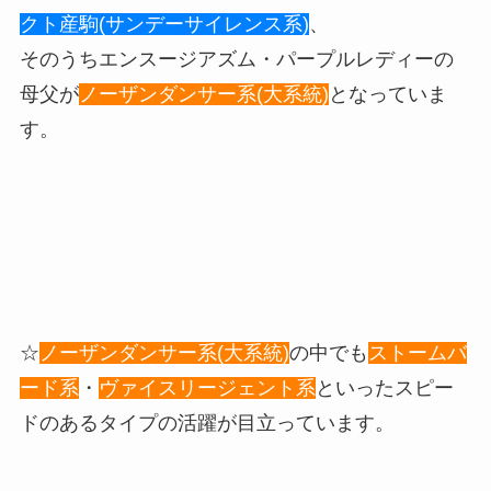
クト産駒(サンデーサイレンス系)
、
そのうちエンスージアズム・パープルレディーの
母父が
ノーザンダンサー系(大系統)
となっていま
す。
☆
ノーザンダンサー系(大系統)
の中でも
ストームバ
ード系
・
ヴァイスリージェント系
といったスピー
ドのあるタイプの活躍が目立っています。