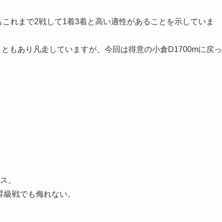
もこれまで2戦して1着3着と高い適性があることを示していま
うこともあり凡走していますが、今回は得意の小倉D1700mに戻っ
ース。
昇級戦でも侮れない。