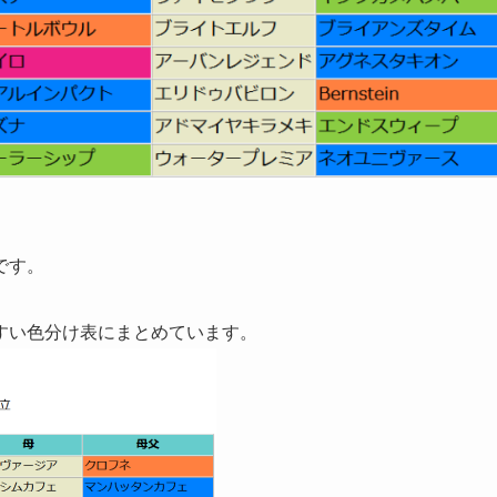
です。
すい色分け表にまとめています。