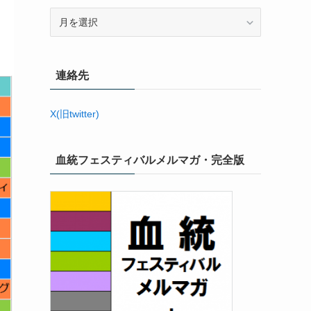
ア
ー
カ
イ
連絡先
ブ
X(旧twitter)
血統フェスティバルメルマガ・完全版