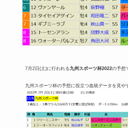
7月2日(土)に行われる
九州スポーツ杯2022
の予想
九州スポーツ杯の予想に役立つ血統データを見や