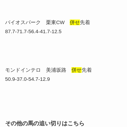
バイオスパーク 栗東CW
併せ
先着
87.7-71.7-56.4-41.7-12.5
モンドインテロ 美浦坂路
併せ
先着
50.9-37.0-54.7-12.9
その他の馬の追い切りはこちら