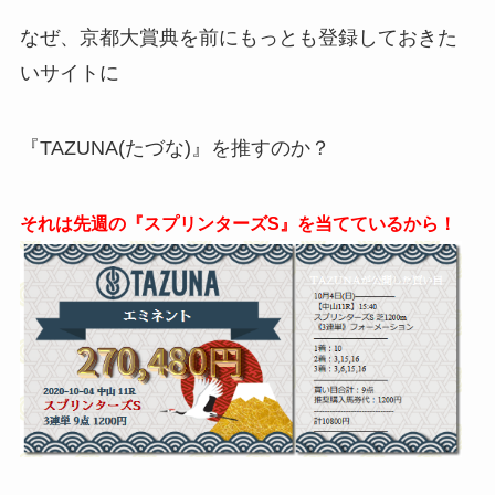
なぜ、京都大賞典を前にもっとも登録しておきた
いサイトに
『TAZUNA(たづな)』を推すのか？
それは先週の『スプリンターズS』を当てているから！