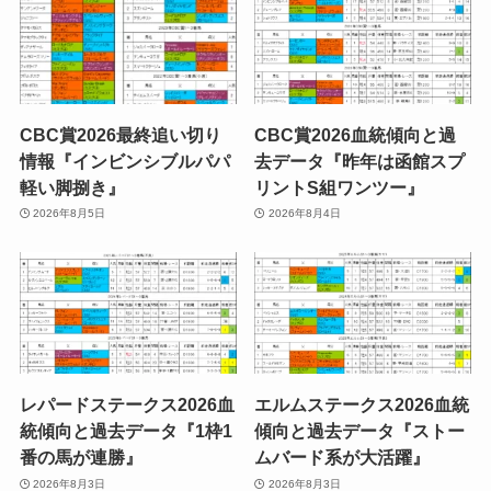
CBC賞2026最終追い切り
CBC賞2026血統傾向と過
情報『インビンシブルパパ
去データ『昨年は函館スプ
軽い脚捌き』
リントS組ワンツー』
2026年8月5日
2026年8月4日
レパードステークス2026血
エルムステークス2026血統
統傾向と過去データ『1枠1
傾向と過去データ『ストー
番の馬が連勝』
ムバード系が大活躍』
2026年8月3日
2026年8月3日