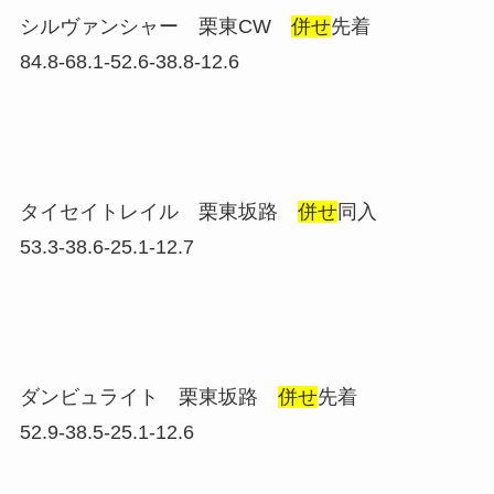
シルヴァンシャー 栗東CW
併せ
先着
84.8-68.1-52.6-38.8-12.6
タイセイトレイル 栗東坂路
併せ
同入
53.3-38.6-25.1-12.7
ダンビュライト 栗東坂路
併せ
先着
52.9-38.5-25.1-12.6