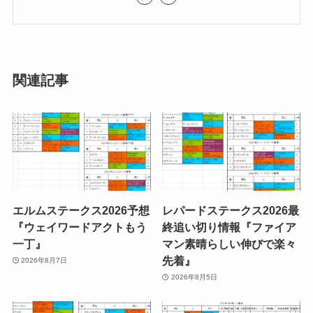
関連記事
エルムステークス2026予想
レパードステークス2026最
『ウェイワードアクトもう
終追い切り情報『ファイア
一丁』
マン素晴らしい伸びで楽々
先着』
2026年8月7日
2026年8月5日