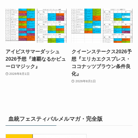
アイビスサマーダッシュ
クイーンステークス2026予
2026予想『連覇なるかピュ
想『エリカエクスプレス・
ーロマジック』
ココナッツブラウン条件良
化』
2026年8月1日
2026年8月1日
血統フェスティバルメルマガ・完全版