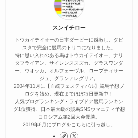
スンイチロー
トウカイテイオーの日本ダービーに感激し、ダビ
スタで完全に競馬のトリコになりました。
特に思い入れのある馬はトウカイテイオー、ナリ
タブライアン、サイレンススズカ、グラスワンダ
ー、ウオッカ、オルフェーヴル、ローブティサー
ジュ、グランアレグリア。
2004年11月に【血統フェスティバル】競馬予想ブ
ログを始め、現在までほぼ毎日更新中！
人気ブログランキング・ライブドア競馬ランキン
グ1位獲得、日本最大級の競馬SNSウマニティ予想
コロシアム第2回大会優勝。
2019年6月にブログをこちらに引っ越し。