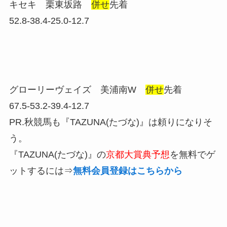
キセキ 栗東坂路
併せ
先着
52.8-38.4-25.0-12.7
グローリーヴェイズ 美浦南W
併せ
先着
67.5-53.2-39.4-12.7
PR.秋競馬も『TAZUNA(たづな)』は頼りになりそ
う。
『TAZUNA(たづな)』の
京都大賞典予想
を無料でゲ
ットするには⇒
無料会員登録はこちらから