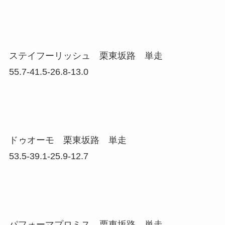
ステイフーリッシュ 栗東坂路 単走
55.7-41.5-26.8-13.0
ドゥオーモ 栗東坂路 単走
53.5-39.1-25.9-12.7
パフォーマプロミス 栗東坂路 単走