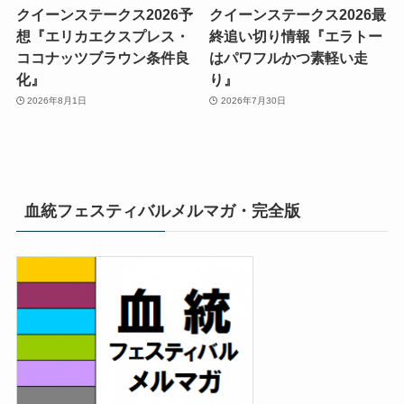
クイーンステークス2026予
クイーンステークス2026最
想『エリカエクスプレス・
終追い切り情報『エラトー
ココナッツブラウン条件良
はパワフルかつ素軽い走
化』
り』
2026年8月1日
2026年7月30日
血統フェスティバルメルマガ・完全版