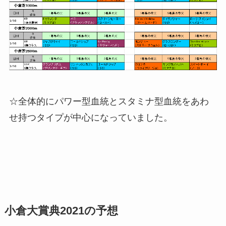
☆全体的にパワー型血統とスタミナ型血統をあわ
せ持つタイプが中心になっていました。
小倉大賞典2021の予想