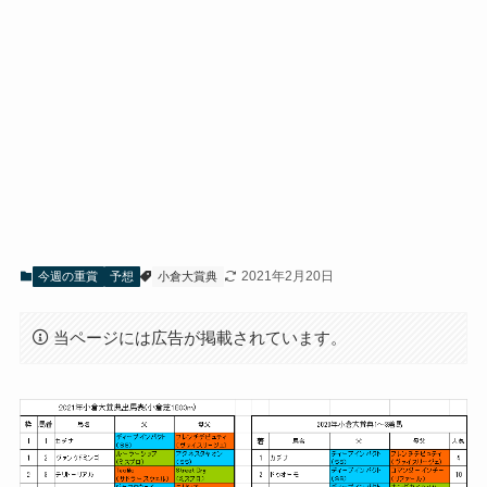
2021年2月20日
今週の重賞
予想
小倉大賞典
当ページには広告が掲載されています。