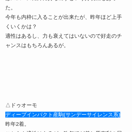
た。
今年も内枠に入ることが出来たが、昨年ほど上手
くいくかは？
適性はあるし、力も衰えてはいないので好走のチ
ャンスはもちろんあるが。
△ドゥオーモ
ディープインパクト産駒(サンデーサイレンス系)
昨年2着。