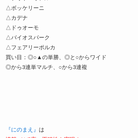
△ボッケリーニ
△カデナ
△ドゥオーモ
△バイオスパーク
△フェアリーポルカ
買い目：◎○▲の単勝、◎と○からワイド
◎から3連単マルチ、○から3連複
『にのまえ』
は