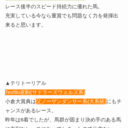
レース後半のスピード持続力に優れた馬。
充実している今なら重賞でも問題なく力を発揮出
来ると思います。
▲テリトーリアル
Teofilo産駒(サドラーズウェルズ系)
小倉大賞典は
父ノーザンダンサー系(大系統)
にもチ
ャンスがあるレース。
昨年は6着でしたが、馬群が固まり決め手のある馬