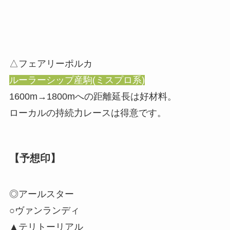
△フェアリーポルカ
ルーラーシップ産駒(ミスプロ系)
1600m→1800mへの距離延長は好材料。
ローカルの持続力レースは得意です。
【予想印】
◎アールスター
○ヴァンランディ
▲テリトーリアル