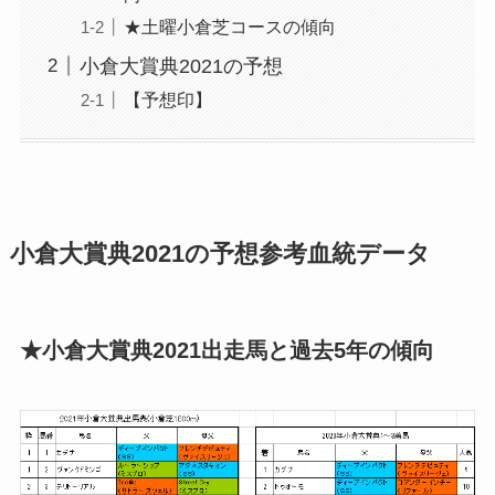
★土曜小倉芝コースの傾向
小倉大賞典2021の予想
【予想印】
小倉大賞典2021の予想参考血統データ
★小倉大賞典2021出走馬と過去5年の傾向