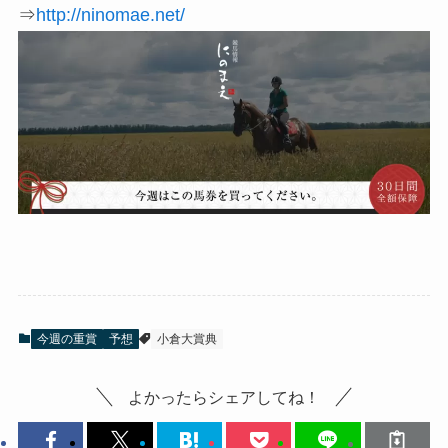
⇒
http://ninomae.net/
今週の重賞
予想
小倉大賞典
よかったらシェアしてね！