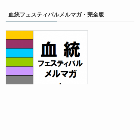
血統フェスティバルメルマガ・完全版
読者募集中！
2019～2024年と
6年連続年間プラス回収達成！！
重賞全頭解説付き予想+午前と午後の勝負レースをたっぷ