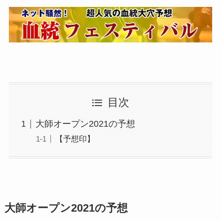
目次
大師オープン2021の予想
【予想印】
大師オープン2021の予想