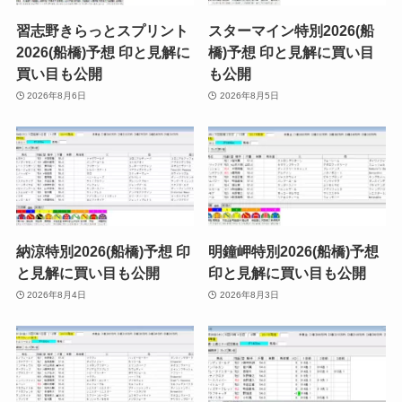
習志野きらっとスプリント
スターマイン特別2026(船
2026(船橋)予想 印と見解に
橋)予想 印と見解に買い目
買い目も公開
も公開
2026年8月6日
2026年8月5日
納涼特別2026(船橋)予想 印
明鐘岬特別2026(船橋)予想
と見解に買い目も公開
印と見解に買い目も公開
2026年8月4日
2026年8月3日