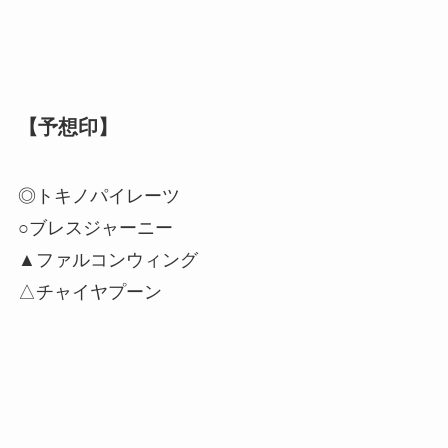
【予想印】
◎トキノパイレーツ
○ブレスジャーニー
▲ファルコンウィング
△チャイヤプーン