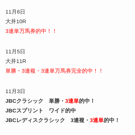
11月6日
大井10R
3連単万馬券的中！！
11月5日
大井11R
単勝・3連複・3連単万馬券完全的中！！
11月3日
JBCクラシック 単勝・
3連単
的中！
JBCスプリント ワイド的中
JBCレディスクラシック 3連複・
3連単
的中！