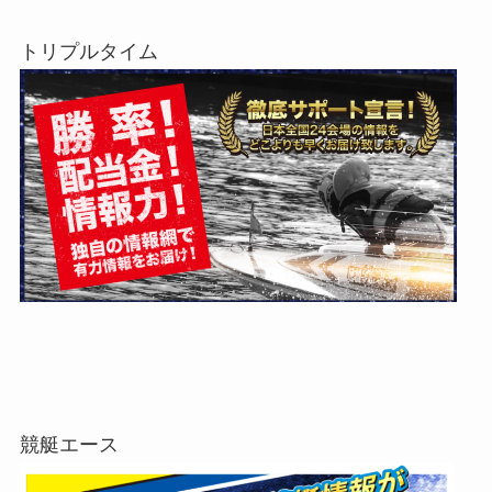
トリプルタイム
競艇エース