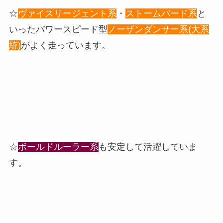
☆
ヴァイスリージェント系
・
ストームバード系
と
いったパワースピード型
ノーザンダンサー系(大系
統)
がよく走っています。
☆
ボールドルーラー系
も安定して活躍していま
す。