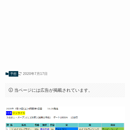
2020年7月17日
予想
当ページには広告が掲載されています。