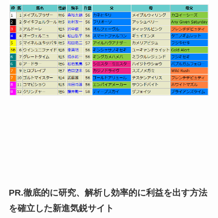
PR.徹底的に研究、解析し効率的に利益を出す方法
を確立した新進気鋭サイト