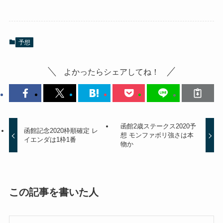
予想
よかったらシェアしてね！
函館2歳ステークス2020予
函館記念2020枠順確定 レ
想 モンファボリ強さは本
イエンダは1枠1番
物か
この記事を書いた人