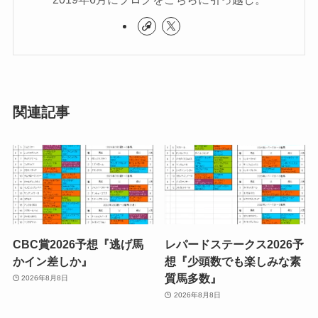
関連記事
CBC賞2026予想『逃げ馬
レパードステークス2026予
かイン差しか』
想『少頭数でも楽しみな素
質馬多数』
2026年8月8日
2026年8月8日