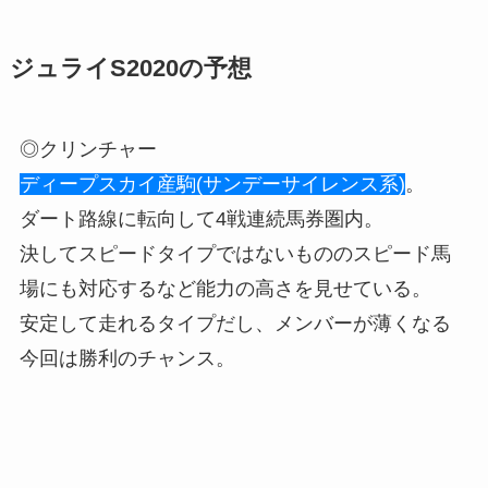
ジュライS2020の予想
◎クリンチャー
ディープスカイ産駒(サンデーサイレンス系)
。
ダート路線に転向して4戦連続馬券圏内。
決してスピードタイプではないもののスピード馬
場にも対応するなど能力の高さを見せている。
安定して走れるタイプだし、メンバーが薄くなる
今回は勝利のチャンス。