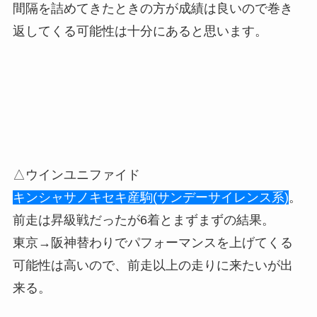
間隔を詰めてきたときの方が成績は良いので巻き
返してくる可能性は十分にあると思います。
△ウインユニファイド
キンシャサノキセキ産駒(サンデーサイレンス系)
。
前走は昇級戦だったが6着とまずまずの結果。
東京→阪神替わりでパフォーマンスを上げてくる
可能性は高いので、前走以上の走りに来たいが出
来る。