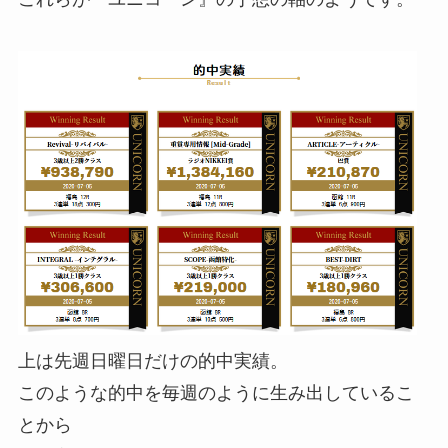
上は先週日曜日だけの的中実績。
このような的中を毎週のように生み出しているこ
とから