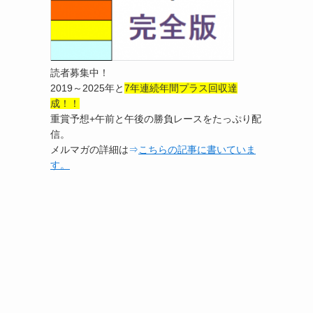
読者募集中！
2019～2025年と
7年連続年間プラス回収達
成！！
重賞予想+午前と午後の勝負レースをたっぷり配
信。
メルマガの詳細は
⇒
こちらの記事に書いていま
す。