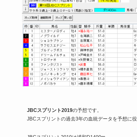
JBCスプリント2019
の予想です。
JBCスプリントの過去3年の血統データを予想に