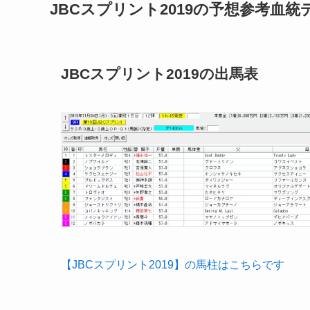
JBCスプリント2019の予想参考血統
JBCスプリント2019の出馬表
【JBCスプリント2019】の馬柱はこちらです