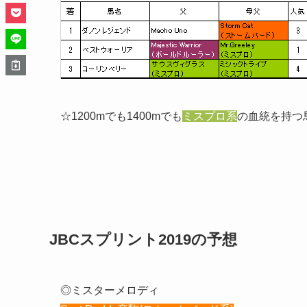
☆1200mでも1400mでも
ミスプロ系
の血統を持つ
JBCスプリント2019の予想
◎ミスターメロディ