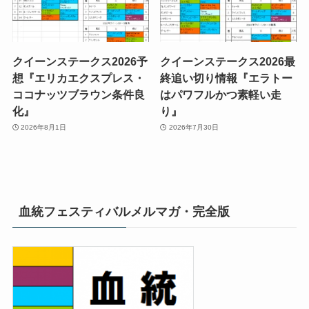
クイーンステークス2026予
クイーンステークス2026最
想『エリカエクスプレス・
終追い切り情報『エラトー
ココナッツブラウン条件良
はパワフルかつ素軽い走
化』
り』
2026年8月1日
2026年7月30日
血統フェスティバルメルマガ・完全版