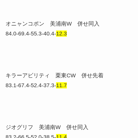
オニャンコポン 美浦南W 併せ同入
84.0-69.4-55.3-40.4-
12.3
キラーアビリティ 栗東CW 併せ先着
83.1-67.4-52.4-37.3-
11.7
ジオグリフ 美浦南W 併せ同入
83.2-66.5-52.0-38.5-
11.4