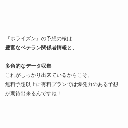
『ホライズン』の予想の核は
豊富なベテラン関係者情報
と、
多角的なデータ収集
これがしっかり出来ているからこそ、
無料予想以上に有料プランでは爆発力のある予想
が期待出来るんですね！