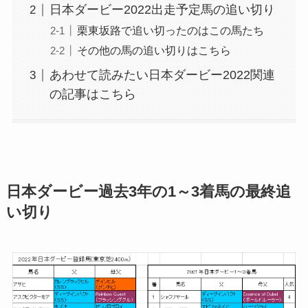
日本ダービー2022出走予定馬の追い切り
栗東坂路で追い切ったのはこの馬たち
その他の馬の追い切りはこちら
あわせて読みたい日本ダービー2022関連
の記事はこちら
日本ダービー過去3年の1～3着馬の最終追
い切り