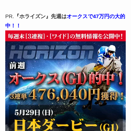
PR.
『ホライズン』先週は
オークスで47万円の大的
中！！