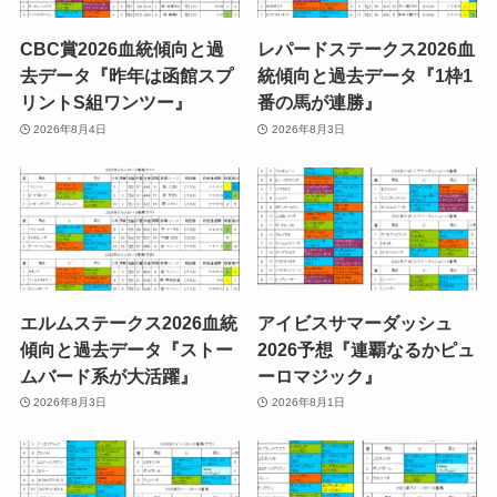
CBC賞2026血統傾向と過
レパードステークス2026血
去データ『昨年は函館スプ
統傾向と過去データ『1枠1
リントS組ワンツー』
番の馬が連勝』
2026年8月4日
2026年8月3日
エルムステークス2026血統
アイビスサマーダッシュ
傾向と過去データ『ストー
2026予想『連覇なるかピュ
ムバード系が大活躍』
ーロマジック』
2026年8月3日
2026年8月1日