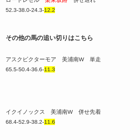
ロードレゼル
栗東坂路
併せ遅れ
52.3-38.0-24.3-
12.2
その他の馬の追い切りはこちら
アスクビクターモア 美浦南W 単走
65.5-50.4-36.6-
11.3
イクイノックス 美浦南W 併せ先着
68.4-52.9-38.2-
11.6