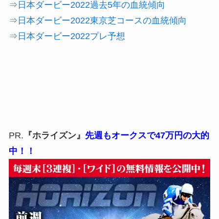
⇒日本ダービー2022過去5年の血統傾向
⇒日本ダービー2022東京芝コースの血統傾向
⇒日本ダービー2022プレ予想
PR.
『ホライズン』
先週もオークスで47万円の大的
中！！