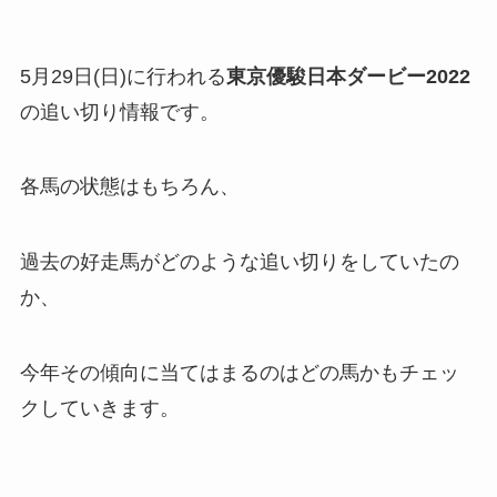
5月29日(日)に行われる
東京優駿日本ダービー2022
の追い切り情報です。
各馬の状態はもちろん、
過去の好走馬がどのような追い切りをしていたの
か、
今年その傾向に当てはまるのはどの馬かもチェッ
クしていきます。