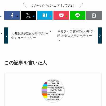
よかったらシェアしてね！
ネモフィラ賞2022(大井)予
大井記念2022(大井)予想 本
想 本命コスモレペティー
命ミューチャリー
ル
この記事を書いた人