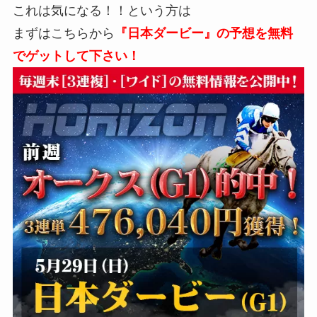
これは気になる！！という方は
まずはこちらから
『日本ダービー』の予想
を無料
でゲットして下さい！