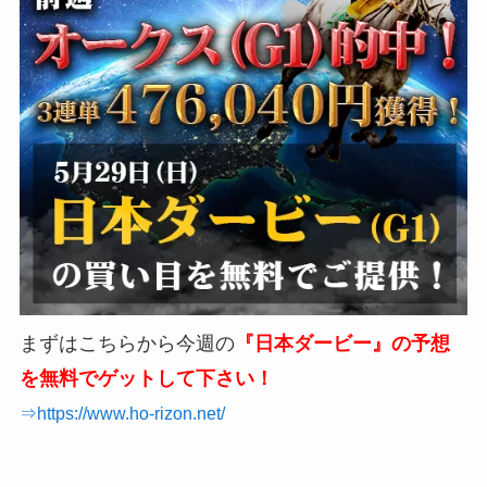
まずはこちらから今週の
『日本ダービー』の予想
を無料でゲットして下さい！
⇒https://www.ho-rizon.net/