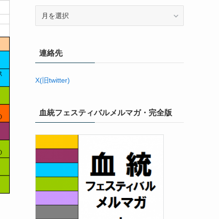
ア
ー
カ
イ
連絡先
ブ
X(旧twitter)
血統フェスティバルメルマガ・完全版