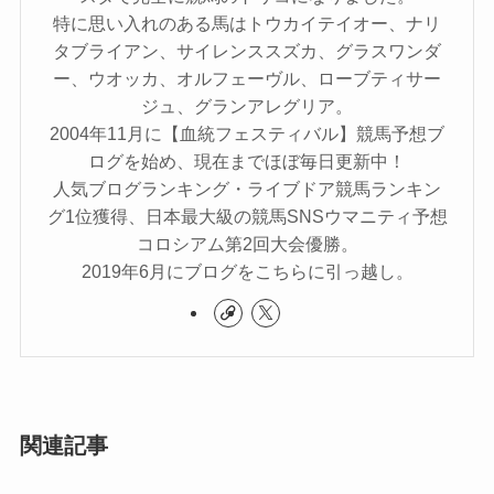
特に思い入れのある馬はトウカイテイオー、ナリ
タブライアン、サイレンススズカ、グラスワンダ
ー、ウオッカ、オルフェーヴル、ローブティサー
ジュ、グランアレグリア。
2004年11月に【血統フェスティバル】競馬予想ブ
ログを始め、現在までほぼ毎日更新中！
人気ブログランキング・ライブドア競馬ランキン
グ1位獲得、日本最大級の競馬SNSウマニティ予想
コロシアム第2回大会優勝。
2019年6月にブログをこちらに引っ越し。
関連記事