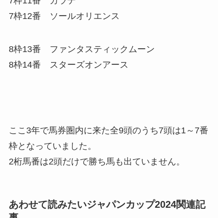
7枠11番 カラテ
7枠12番 ソールオリエンス
8枠13番 ファンタスティックムーン
8枠14番 スターズオンアース
ここ3年で馬券圏内に来た全9頭のうち7頭は1～7番
枠となっていました。
2桁馬番は2頭だけで勝ち馬も出ていません。
あわせて読みたいジャパンカップ2024関連記
事