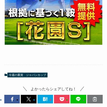
今週の重賞
ジャパンカップ
よかったらシェアしてね！