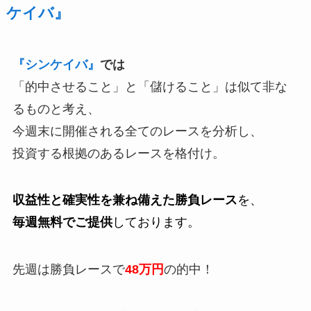
ケイバ』
『シンケイバ』
では
「的中させること」と「儲けること」は似て非な
るもの
と考え、
今週末に開催される全てのレースを分析し、
投資する根拠のあるレースを格付け。
収益性と確実性を兼ね備えた勝負レース
を、
毎週無料でご提供
しております。
先週は勝負レースで
48万円
の的中！