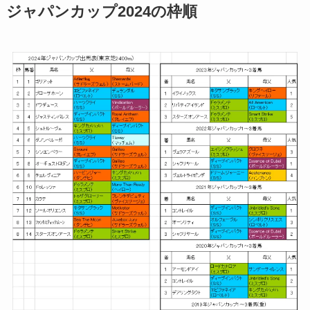
ジャパンカップ2024の枠順