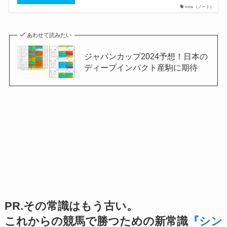
note（ノート）
あわせて読みたい
ジャパンカップ2024予想！日本の
ディープインパクト産駒に期待
PR.その常識はもう古い。
これからの競馬で勝つための新常識
『シン