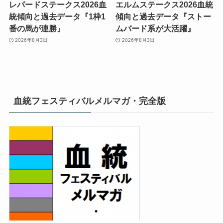
レパードステークス2026血
エルムステークス2026血統
統傾向と過去データ『1枠1
傾向と過去データ『ストー
番の馬が連勝』
ムバード系が大活躍』
2026年8月3日
2026年8月3日
血統フェスティバルメルマガ・完全版