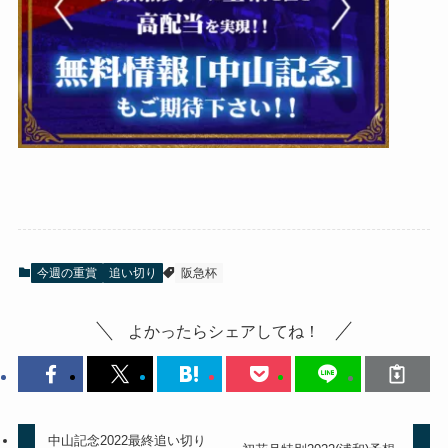
今週の重賞
追い切り
阪急杯
よかったらシェアしてね！
中山記念2022最終追い切り