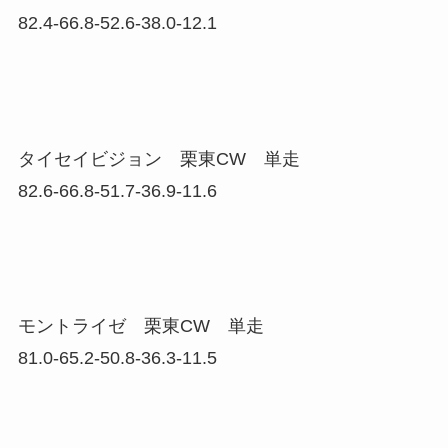
82.4-66.8-52.6-38.0-12.1
タイセイビジョン 栗東CW 単走
82.6-66.8-51.7-36.9-11.6
モントライゼ 栗東CW 単走
81.0-65.2-50.8-36.3-11.5