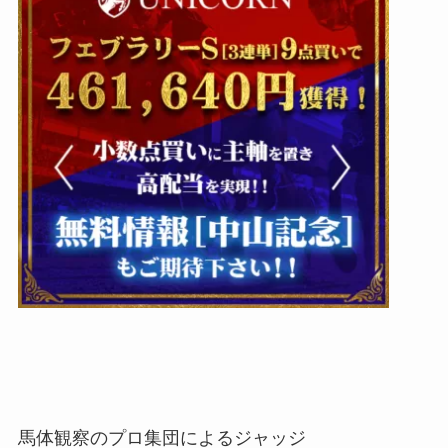
馬体観察のプロ集団によるジャッジ