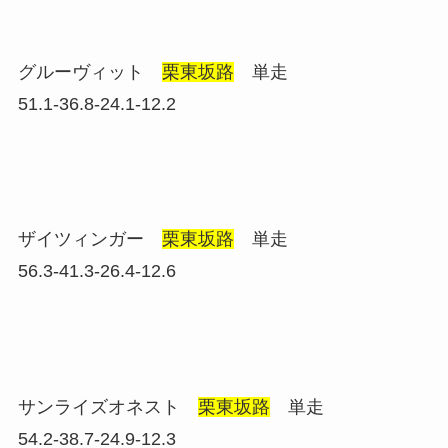
グルーヴィット
栗東坂路
単走
51.1-36.8-24.1-12.2
ザイツィンガー
栗東坂路
単走
56.3-41.3-26.4-12.6
サンライズオネスト
栗東坂路
単走
54.2-38.7-24.9-12.3