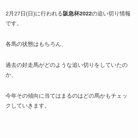
2月27日(日)に行われる
阪急杯2022
の追い切り情報
です。
各馬の状態はもちろん、
過去の好走馬がどのような追い切りをしていたの
か、
今年その傾向に当てはまるのはどの馬かもチェッ
クしていきます。