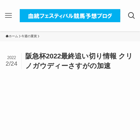
ホーム
今週の重賞
阪急杯2022最終追い切り情報 クリ
2022
2/24
ノガウディーさすがの加速