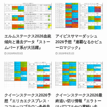
エルムステークス2026血統
アイビスサマーダッシュ
傾向と過去データ『ストー
2026予想『連覇なるかピュ
ムバード系が大活躍』
ーロマジック』
2026年8月3日
2026年8月1日
クイーンステークス2026予
クイーンステークス2026最
想『エリカエクスプレス・
終追い切り情報『エラトー
ココナッツブラウン条件良
はパワフルかつ素軽い走