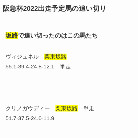
阪急杯2022出走予定馬の追い切り
坂路
で追い切ったのはこの馬たち
ヴィジュネル
栗東坂路
55.1-39.4-24.8-12.1 単走
クリノガウディー
栗東坂路
単走
51.7-37.5-24.0-11.9