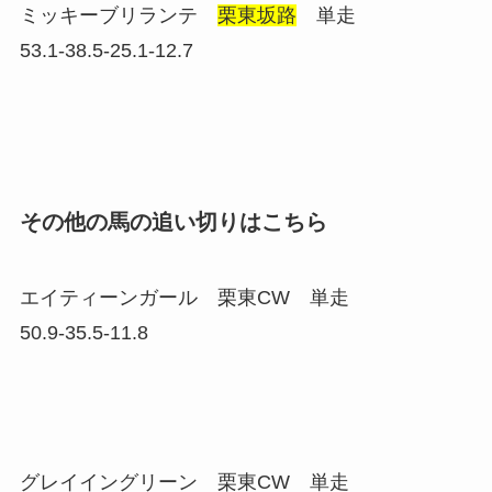
ミッキーブリランテ
栗東坂路
単走
53.1-38.5-25.1-12.7
その他の馬の追い切りはこちら
エイティーンガール 栗東CW 単走
50.9-35.5-11.8
グレイイングリーン 栗東CW 単走