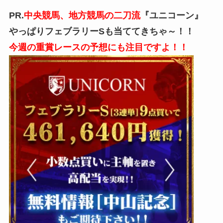
PR.
中央競馬、地方競馬の二刀流
『ユニコーン』
やっぱりフェブラリーSも当ててきちゃ～！！
今週の重賞レースの予想にも注目ですよ！！