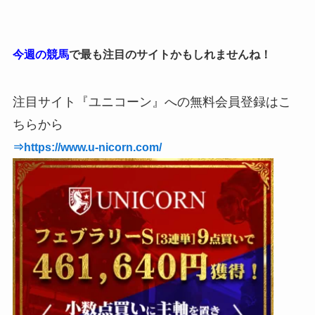
今週の競馬
で最も注目のサイトかもしれませんね！
注目サイト『ユニコーン』への無料会員登録はこ
ちらから
⇒https://www.u-nicorn.com/