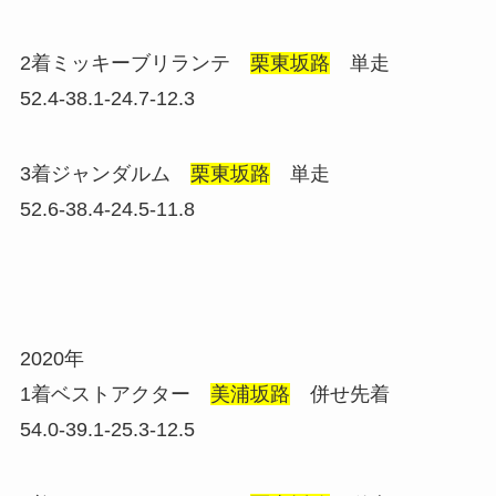
2着ミッキーブリランテ
栗東坂路
単走
52.4-38.1-24.7-12.3
3着ジャンダルム
栗東坂路
単走
52.6-38.4-24.5-11.8
2020年
1着ベストアクター
美浦坂路
併せ先着
54.0-39.1-25.3-12.5