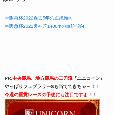
⇒阪急杯2022過去5年の血統傾向
⇒阪急杯2022阪神芝1400mの血統傾向
PR.
中央競馬、地方競馬の二刀流
『ユニコーン』
やっぱりフェブラリーSも当ててきちゃ～！！
今週の重賞レースの予想にも注目ですよ！！