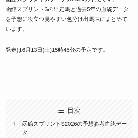
函館スプリントSの出走馬と過去5年の血統データ
を予想に役立つ見やすい色分け出馬表にまとめて
います。
発走は6月13日(土)15時45分の予定です。
目次
函館スプリントS2026の予想参考血統デー
タ