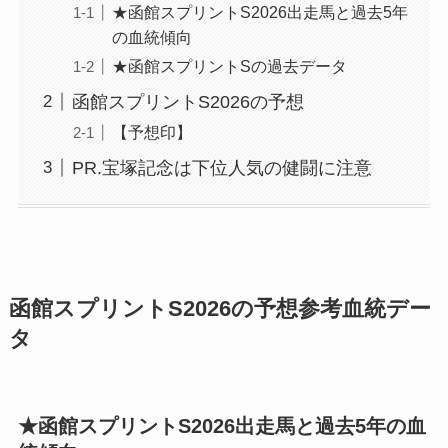
★函館スプリントS2026出走馬と過去5年
の血統傾向
★函館スプリントSの過去データ
函館スプリントS2026の予想
【予想印】
PR.宝塚記念は下位人気の健闘に注意
函館スプリントS2026の予想参考血統デー
タ
★函館スプリントS2026出走馬と過去5年の血