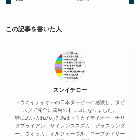
この記事を書いた人
スンイチロー
トウカイテイオーの日本ダービーに感激し、ダビ
スタで完全に競馬のトリコになりました。
特に思い入れのある馬はトウカイテイオー、ナリ
タブライアン、サイレンススズカ、グラスワンダ
ー、ウオッカ、オルフェーヴル、ローブティサー