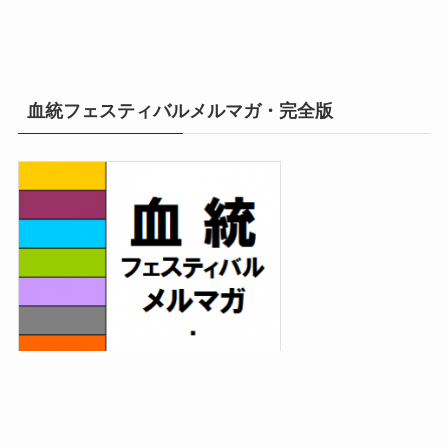
血統フェスティバルメルマガ・完全版
読者募集中！