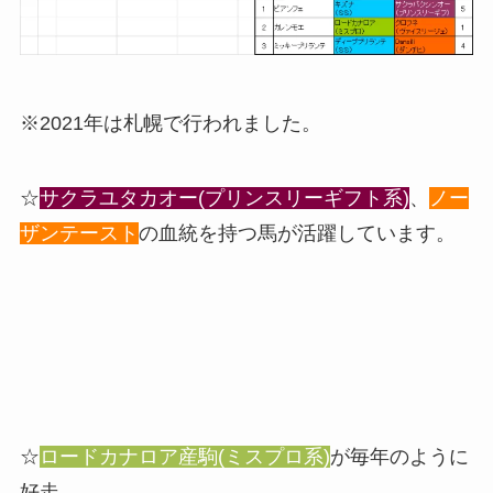
※2021年は札幌で行われました。
☆
サクラユタカオー(プリンスリーギフト系)
、
ノー
ザンテースト
の血統を持つ馬が活躍しています。
☆
ロードカナロア産駒(ミスプロ系)
が毎年のように
好走。