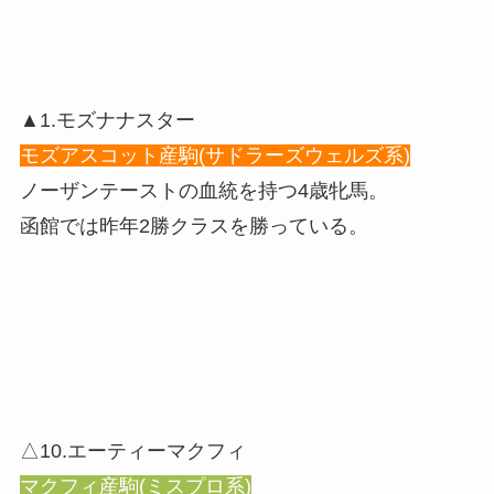
▲1.モズナナスター
モズアスコット産駒(サドラーズウェルズ系)
ノーザンテーストの血統を持つ4歳牝馬。
函館では昨年2勝クラスを勝っている。
△10.エーティーマクフィ
マクフィ産駒(ミスプロ系)