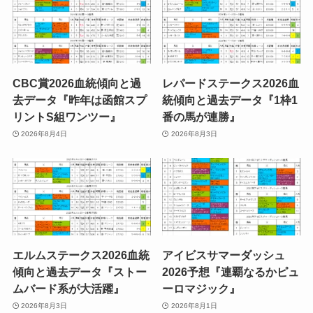
CBC賞2026血統傾向と過
レパードステークス2026血
去データ『昨年は函館スプ
統傾向と過去データ『1枠1
リントS組ワンツー』
番の馬が連勝』
2026年8月4日
2026年8月3日
エルムステークス2026血統
アイビスサマーダッシュ
傾向と過去データ『ストー
2026予想『連覇なるかピュ
ムバード系が大活躍』
ーロマジック』
2026年8月3日
2026年8月1日