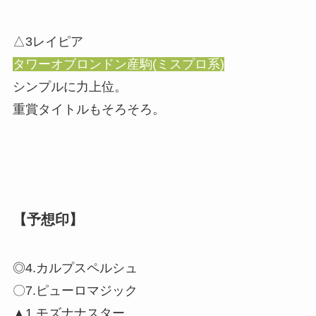
△3レイピア
タワーオブロンドン産駒(ミスプロ系)
シンプルに力上位。
重賞タイトルもそろそろ。
【予想印】
◎4.カルプスペルシュ
〇7.ピューロマジック
▲1.モズナナスター