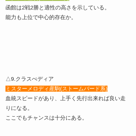
函館は2戦2勝と適性の高さを示している。
能力も上位で中心的存在か。
△9.クラスぺディア
ミスターメロディ産駒(ストームバード系)
血統スピードがあり、上手く先行出来れば良い走
りになる。
ここでもチャンスは十分にある。