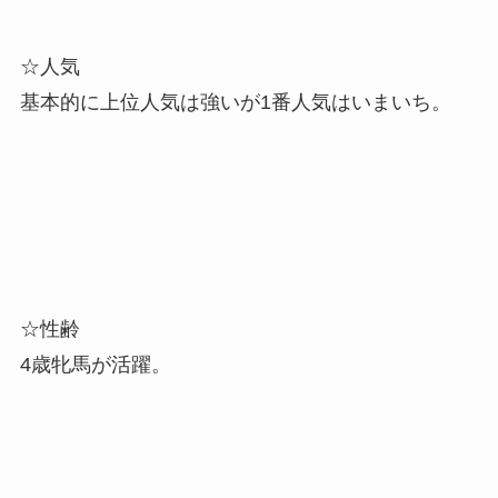
☆人気
基本的に上位人気は強いが1番人気はいまいち。
☆性齢
4歳牝馬が活躍。