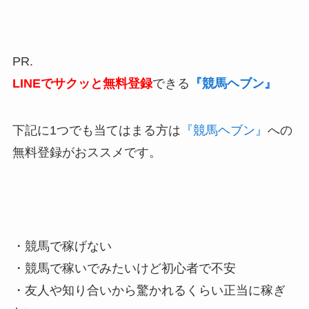
PR.
LINEでサクッと無料登録
できる
『競馬ヘブン』
下記に1つでも当てはまる方は
『競馬ヘブン』
への
無料登録がおススメです。
・競馬で稼げない
・競馬で稼いでみたいけど初心者で不安
・友人や知り合いから驚かれるくらい正当に稼ぎ