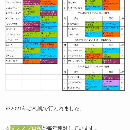
※2021年は札幌で行われました。
☆
父ミスプロ系
が毎年連対しています。