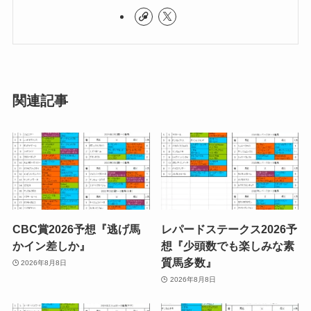
関連記事
CBC賞2026予想『逃げ馬
レパードステークス2026予
かイン差しか』
想『少頭数でも楽しみな素
質馬多数』
2026年8月8日
2026年8月8日