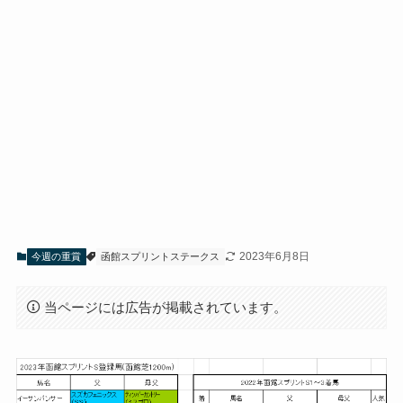
2023年6月8日
今週の重賞
函館スプリントステークス
当ページには広告が掲載されています。