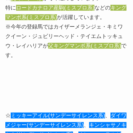
特に
ロードカナロア産駒(ミスプロ系)
などの
キング
マンボ系(ミスプロ系)
が活躍しています。
※今年の登録馬ではカイザーメランジェ・キミワ
クイーン・ジュビリーヘッド・テイエムトッキュ
ウ・レイハリアが
父キングマンボ系(ミスプロ系)
で
す。
☆
ミッキーアイル(サンデーサイレンス系)
、
ダイワ
メジャー(サンデーサイレンス系)
、
キンシャサノキ