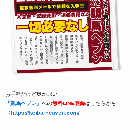
お手軽だけど奥が深い
『競馬ヘブン』
への
無料LINE登録
はこちらから
⇒https://keiba-heaven.com/