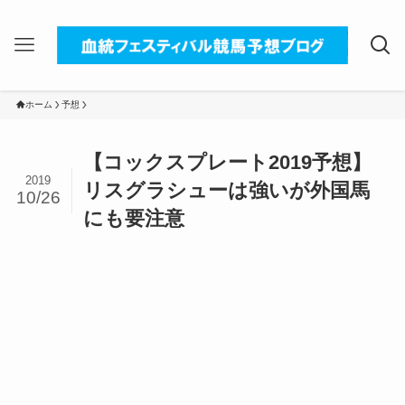
ホーム
予想
【コックスプレート2019予想】
2019
リスグラシューは強いが外国馬
10/26
にも要注意