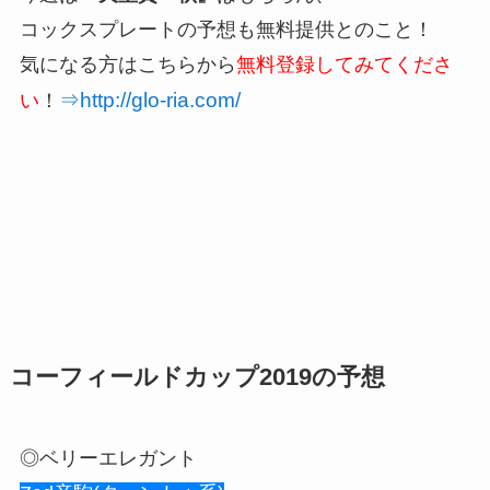
コックスプレートの予想も無料提供とのこと！
気になる方はこちらから
無料登録してみてくださ
⇒http://glo-ria.com/
い
！
コーフィールドカップ2019の予想
◎ベリーエレガント