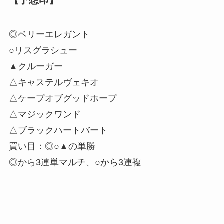
◎ベリーエレガント
○リスグラシュー
▲クルーガー
△キャステルヴェキオ
△ケープオブグッドホープ
△マジックワンド
△ブラックハートバート
買い目：◎○▲の単勝
◎から3連単マルチ、○から3連複