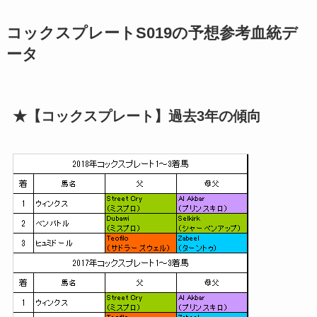
コックスプレートS019の予想参考血統デ
ータ
★【コックスプレート】過去3年の傾向