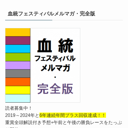
血統フェスティバルメルマガ・完全版
読者募集中！
2019～2024年と
6年連続年間プラス回収達成！！
重賞全頭解説付き予想+午前と午後の勝負レースをたっぷ