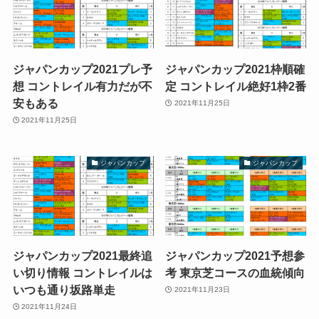
ジャパンカップ2021プレ予
ジャパンカップ2021枠順確
想 コントレイル有力だが不
定 コントレイル絶好1枠2番
安もある
2021年11月25日
2021年11月25日
ジャパンカップ
ジャパンカップ
ジャパンカップ2021最終追
ジャパンカップ2021予想参
い切り情報 コントレイルは
考 東京芝コースの血統傾向
いつも通り坂路単走
2021年11月23日
2021年11月24日