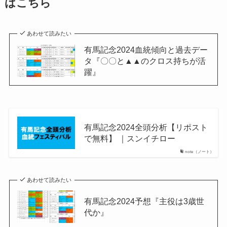
はこちら
あわせて読みたい
有馬記念2024血統傾向と過去デー
タ『〇〇と▲▲のクロス持ちが活
躍』
有馬記念2024全頭分析【リポスト
で無料】 ｜スンイチロー
note（ノート）
あわせて読みたい
有馬記念2024予想『主役は3歳世
代か』