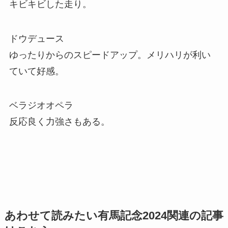
キビキビした走り。
ドウデュース
ゆったりからのスピードアップ。メリハリが利い
ていて好感。
ベラジオオペラ
反応良く力強さもある。
あわせて読みたい有馬記念2024関連の記事