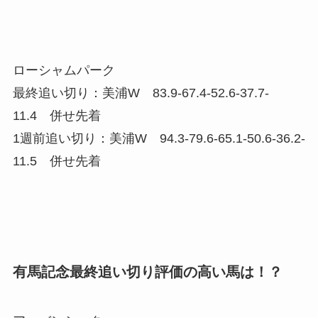
ローシャムパーク
最終追い切り：美浦W 83.9-67.4-52.6-37.7-
11.4 併せ先着
1週前追い切り：美浦W 94.3-79.6-65.1-50.6-36.2-
11.5 併せ先着
有馬記念最終追い切り評価の高い馬は！？