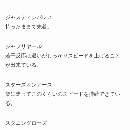
ジャスティンパレス
持ったままで先着。
シャフリヤール
若干反応は遅いがしっかりスピードを上げること
が出来ている。
スターズオンアース
楽に走ってこのくらいのスピードを持続できてい
る。
スタニングローズ