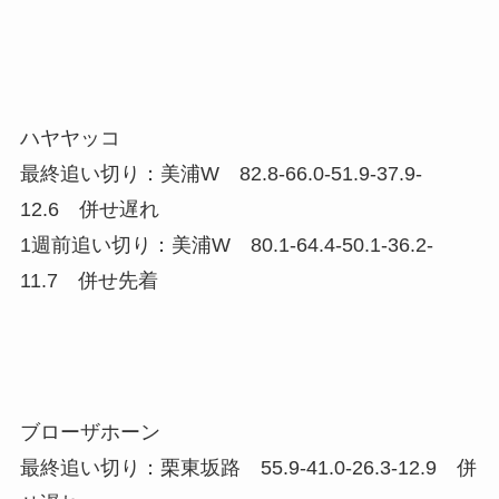
ハヤヤッコ
最終追い切り：美浦W 82.8-66.0-51.9-37.9-
12.6 併せ遅れ
1週前追い切り：美浦W 80.1-64.4-50.1-36.2-
11.7 併せ先着
ブローザホーン
最終追い切り：栗東坂路 55.9-41.0-26.3-12.9 併