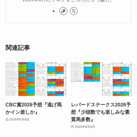
関連記事
CBC賞2026予想『逃げ馬
レパードステークス2026予
かイン差しか』
想『少頭数でも楽しみな素
質馬多数』
2026年8月8日
2026年8月8日