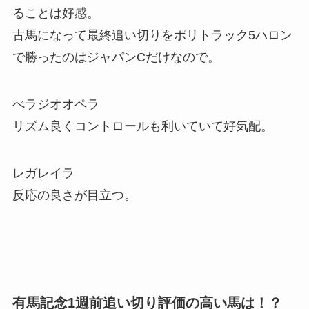
ることは好感。
古馬になって最終追い切りをポリトラック5ハロン
で勝ったのはジャパンCだけなので。
べラジオオペラ
リズム良くコントロールも利いていて好気配。
レガレイラ
反応の良さが目立つ。
有馬記念1週前追い切り評価の高い馬は！？