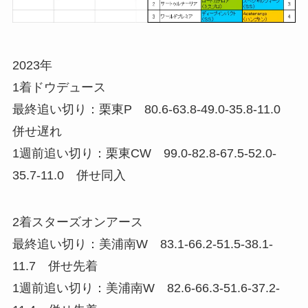
2023年
1着ドウデュース
最終追い切り：栗東P 80.6-63.8-49.0-35.8-11.0
併せ遅れ
1週前追い切り：栗東CW 99.0-82.8-67.5-52.0-
35.7-11.0 併せ同入
2着スターズオンアース
最終追い切り：美浦南W 83.1-66.2-51.5-38.1-
11.7 併せ先着
1週前追い切り：美浦南W 82.6-66.3-51.6-37.2-