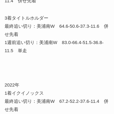
11.4 併せ先着
3着タイトルホルダー
最終追い切り：美浦南W 64.6-50.6-37.3-11.6 併
せ先着
1週前追い切り：美浦南W 83.0-66.4-51.5-36.8-
11.5 単走
2022年
1着イクイノックス
最終追い切り：美浦南W 67.2-52.2-37.6-11.4 併
せ先着