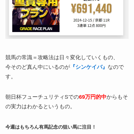
競馬の常識＝攻略法は日々変化していくもの、
今そのど真ん中にいるのが
『シンケイバ』
なので
す。
朝日杯フューチュリティSでの
69万円的中
からもそ
の実力はわかるというもの。
今週はもちろん有馬記念の狙い馬に注目！