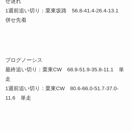
せ遅れ
1週前追い切り：栗東坂路 56.8-41.4-26.4-13.1
併せ先着
プログノーシス
最終追い切り：栗東CW 68.9-51.9-35.8-11.1 単
走
1週前追い切り：栗東CW 80.6-66.0-51.7-37.0-
11.6 単走