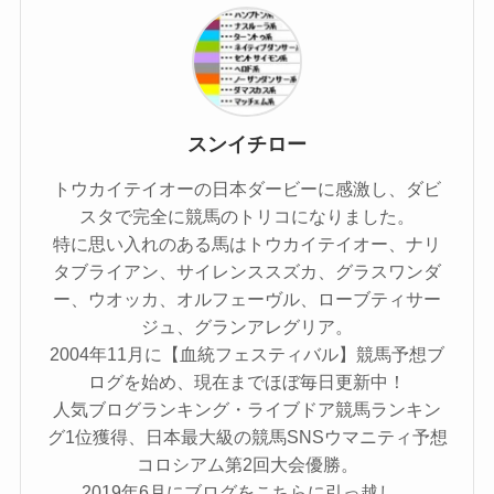
スンイチロー
トウカイテイオーの日本ダービーに感激し、ダビ
スタで完全に競馬のトリコになりました。
特に思い入れのある馬はトウカイテイオー、ナリ
タブライアン、サイレンススズカ、グラスワンダ
ー、ウオッカ、オルフェーヴル、ローブティサー
ジュ、グランアレグリア。
2004年11月に【血統フェスティバル】競馬予想ブ
ログを始め、現在までほぼ毎日更新中！
人気ブログランキング・ライブドア競馬ランキン
グ1位獲得、日本最大級の競馬SNSウマニティ予想
コロシアム第2回大会優勝。
2019年6月にブログをこちらに引っ越し。