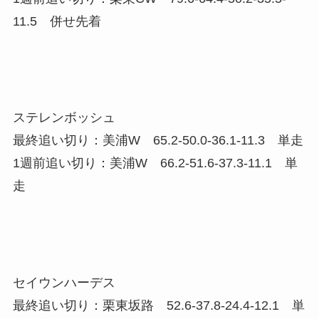
11.5 併せ先着
ステレンボッシュ
最終追い切り：美浦W 65.2-50.0-36.1-11.3 単走
1週前追い切り：美浦W 66.2-51.6-37.3-11.1 単
走
セイウンハーデス
最終追い切り：栗東坂路 52.6-37.8-24.4-12.1 単