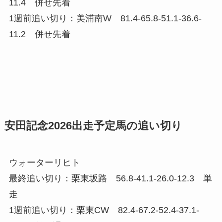
11.4 併せ先着
1週前追い切り：美浦南W 81.4-65.8-51.1-36.6-
11.2 併せ先着
安田記念2026出走予定馬の追い切り
ウォーターリヒト
最終追い切り：栗東坂路 56.8-41.1-26.0-12.3 単
走
1週前追い切り：栗東CW 82.4-67.2-52.4-37.1-