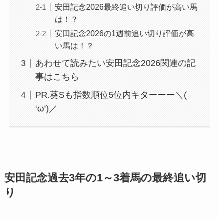
安田記念2026最終追い切り評価が高い馬
は！？
安田記念2026の1週前追い切り評価が高
い馬は！？
あわせて読みたい安田記念2026関連の記
事はこちら
PR.葵Sも指数順位5位内キターーー＼(
‘ω’)／
安田記念過去3年の1～3着馬の最終追い切
り