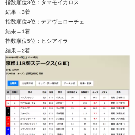
指数順位3位：タマモイカロス
結果→3着
指数順位4位：デアヴェローチェ
結果→1着
指数順位5位：ヒシアイラ
結果→2着