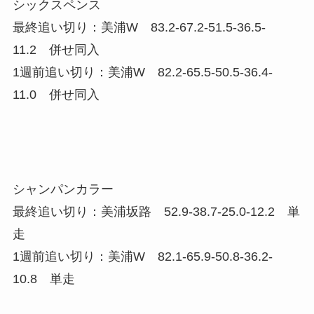
シックスペンス
最終追い切り：美浦W 83.2-67.2-51.5-36.5-
11.2 併せ同入
1週前追い切り：美浦W 82.2-65.5-50.5-36.4-
11.0 併せ同入
シャンパンカラー
最終追い切り：美浦坂路 52.9-38.7-25.0-12.2 単
走
1週前追い切り：美浦W 82.1-65.9-50.8-36.2-
10.8 単走