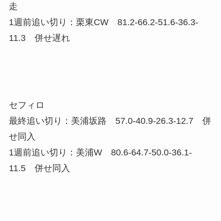
走
1週前追い切り：栗東CW 81.2-66.2-51.6-36.3-
11.3 併せ遅れ
セフィロ
最終追い切り：美浦坂路 57.0-40.9-26.3-12.7 併
せ同入
1週前追い切り：美浦W 80.6-64.7-50.0-36.1-
11.5 併せ同入