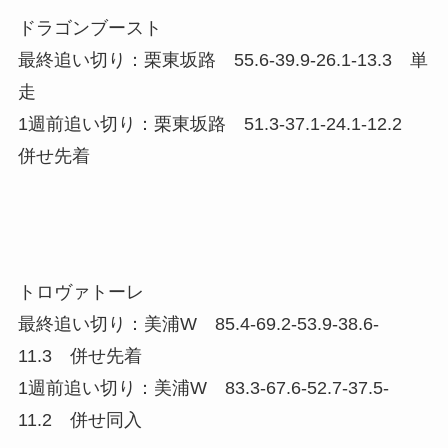
ドラゴンブースト
最終追い切り：栗東坂路 55.6-39.9-26.1-13.3 単
走
1週前追い切り：栗東坂路 51.3-37.1-24.1-12.2
併せ先着
トロヴァトーレ
最終追い切り：美浦W 85.4-69.2-53.9-38.6-
11.3 併せ先着
1週前追い切り：美浦W 83.3-67.6-52.7-37.5-
11.2 併せ同入