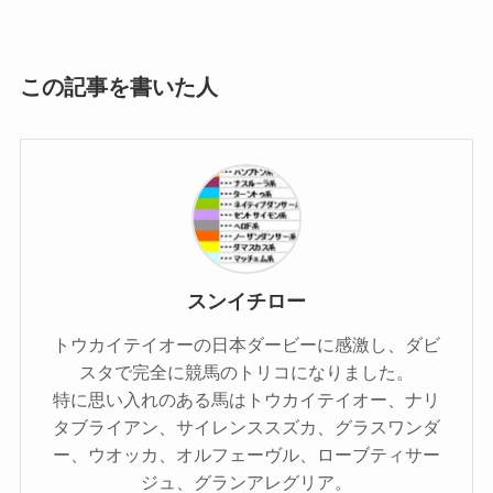
この記事を書いた人
スンイチロー
トウカイテイオーの日本ダービーに感激し、ダビ
スタで完全に競馬のトリコになりました。
特に思い入れのある馬はトウカイテイオー、ナリ
タブライアン、サイレンススズカ、グラスワンダ
ー、ウオッカ、オルフェーヴル、ローブティサー
ジュ、グランアレグリア。