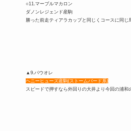
○11.マーブルマカロン
ダノンレジェンド産駒
勝った前走ティアラカップと同じくコースに同じ
▲9.パウオレ
ヘニーヒューズ産駒(ストームバード系)
スピードで押すなら外回りの大井より今回の浦和