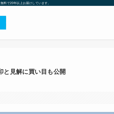
無料で20年以上お届けしています。
想 印と見解に買い目も公開