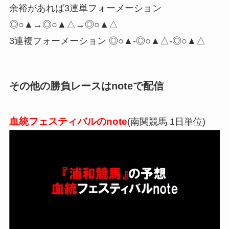
余裕があれば3連単フォーメーション
◎○▲→◎○▲△→◎○▲△
3連複フォーメーション ◎○▲-◎○▲△-◎○▲△
その他の勝負レースはnoteで配信
血統フェスティバルのnote
(南関競馬 1日単位)