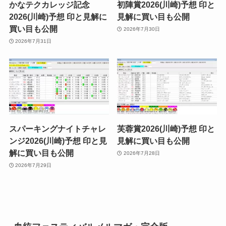
かなテクカレッジ記念
初陣賞2026(川崎)予想 印と
2026(川崎)予想 印と見解に
見解に買い目も公開
買い目も公開
2026年7月30日
2026年7月31日
スパーキングナイトチャレ
芙蓉賞2026(川崎)予想 印と
ンジ2026(川崎)予想 印と見
見解に買い目も公開
解に買い目も公開
2026年7月28日
2026年7月29日