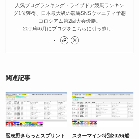
人気ブログランキング・ライブドア競馬ランキン
グ1位獲得、日本最大級の競馬SNSウマニティ予想
コロシアム第2回大会優勝。
2019年6月にブログをこちらに引っ越し。
関連記事
習志野きらっとスプリント
スターマイン特別2026(船