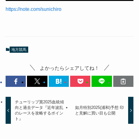
https://note.com/sunichiro
地方競馬
よかったらシェアしてね！
チューリップ賞2025血統傾
向と過去データ『近年波乱
如月特別2025(浦和)予想 印
のレースを攻略するポイン
と見解に買い目も公開
ト』