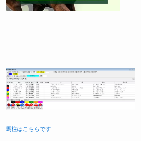
馬柱はこちらです