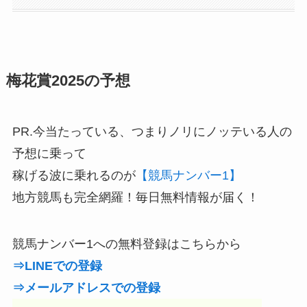
梅花賞2025の予想
PR.今当たっている、つまりノリにノッテいる人の
予想に乗って
稼げる波に乗れるのが
【競馬ナンバー1】
地方競馬も完全網羅！毎日無料情報が届く！
競馬ナンバー1への無料登録はこちらから
⇒LINEでの登録
⇒メールアドレスでの登録