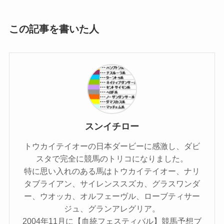
この記事を書いた人
スンイチロー
トウカイテイオーの日本ダービーに感激し、ダビ
スタで完全に競馬のトリコになりました。
特に思い入れのある馬はトウカイテイオー、ナリ
タブライアン、サイレンススズカ、グラスワンダ
ー、ウオッカ、オルフェーヴル、ローブティサー
ジュ、グランアレグリア。
2004年11月に【血統フェスティバル】競馬予想ブ