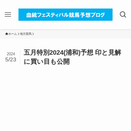
ホーム
地方競馬
五月特別2024(浦和)予想 印と見解
2024
5/23
に買い目も公開