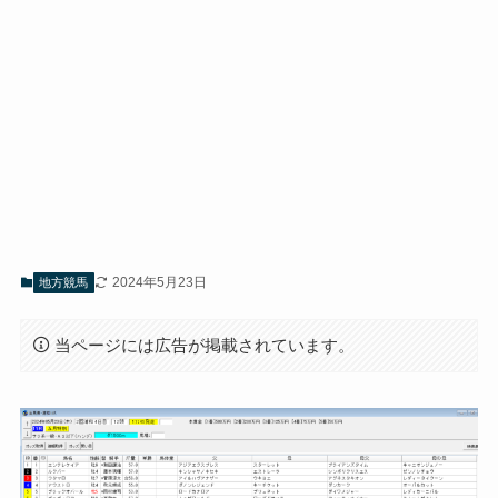
2024年5月23日
地方競馬
当ページには広告が掲載されています。