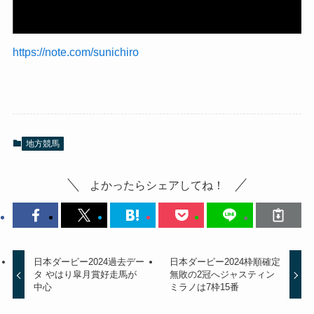
https://note.com/sunichiro
地方競馬
よかったらシェアしてね！
日本ダービー2024過去デー
日本ダービー2024枠順確定
タ やはり皐月賞好走馬が
無敗の2冠へジャスティン
中心
ミラノは7枠15番