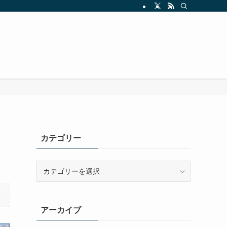
カテゴリー
カ
テ
ゴ
リ
アーカイブ
ー