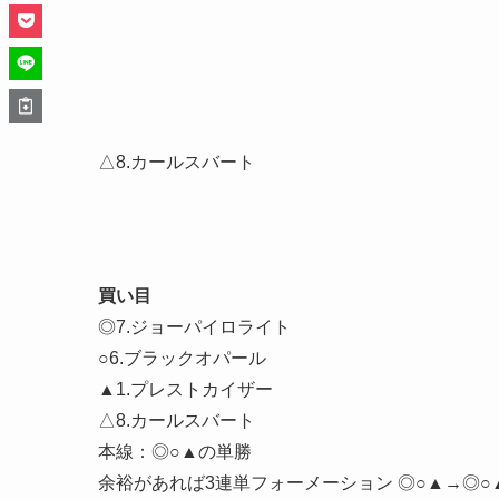
△8.カールスバート
買い目
◎7.ジョーパイロライト
○6.ブラックオパール
▲1.プレストカイザー
△8.カールスバート
本線：◎○▲の単勝
余裕があれば3連単フォーメーション ◎○▲→◎○