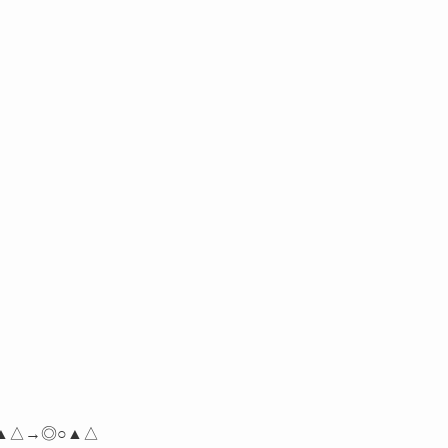
▲△→◎○▲△