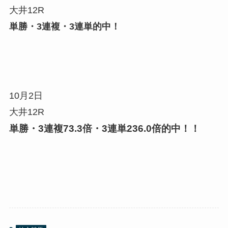
大井12R
単勝・3連複・3連単的中！
10月2日
大井12R
単勝・3連複73.3倍・3連単236.0倍的中！！