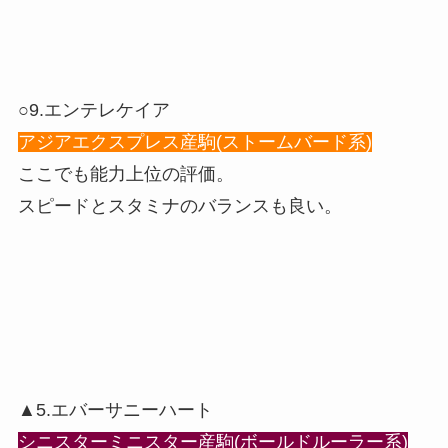
○9.エンテレケイア
アジアエクスプレス産駒(ストームバード系)
ここでも能力上位の評価。
スピードとスタミナのバランスも良い。
▲5.エバーサニーハート
シニスターミニスター産駒(ボールドルーラー系)