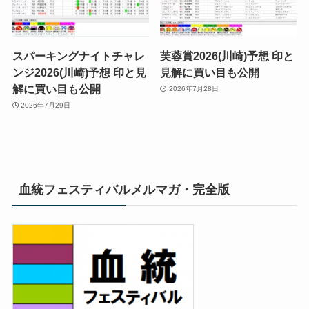
スパーキングナイトチャレ
芙蓉賞2026(川崎)予想 印と
ンジ2026(川崎)予想 印と見
見解に買い目も公開
解に買い目も公開
2026年7月28日
2026年7月29日
血統フェスティバルメルマガ・完全版