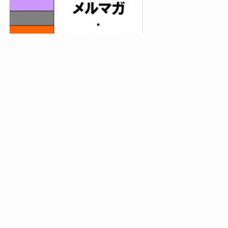
読者募集中！
2019～2024年と
6年連続年間プラス回収達成！！
重賞全頭解説付き予想+午前と午後の勝負レースをたっぷ
り配信。
メルマガの詳細は
⇒
こちらの記事に書いています。
トップページ
今週の重賞
X(旧Twitter)
予想
地方競馬
血統フェスティバルの勝負レース
開催血統データ