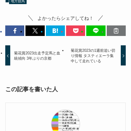
地方競馬
よかったらシェアしてね！
菊花賞2023の1週前追い切
菊花賞2023出走予定馬と血
り情報 タスティエーラ集
統傾向 3年ぶりの京都
中して走れている
この記事を書いた人