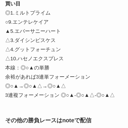
買い目
◎1.ミルトプライム
○9.エンテレケイア
▲5.エバーサニーハート
△3.ダイシンピスケス
△4.グットフォーチュン
△10.ハセノエクスプレス
本線：◎○▲の単勝
余裕があれば3連単フォーメーション
◎○▲→◎○▲△→◎○▲△
3連複フォーメーション ◎○▲-◎○▲△-◎○▲△
その他の勝負レースはnoteで配信