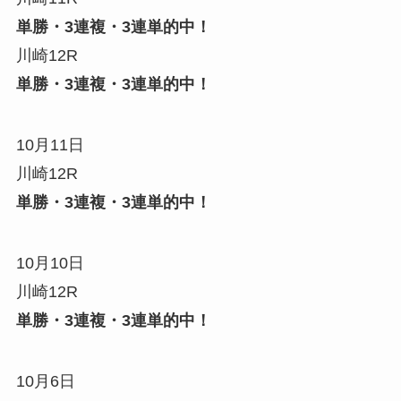
単勝・3連複・3連単的中！
川崎12R
単勝・3連複・3連単的中！
10月11日
川崎12R
単勝・3連複・3連単的中！
10月10日
川崎12R
単勝・3連複・3連単的中！
10月6日