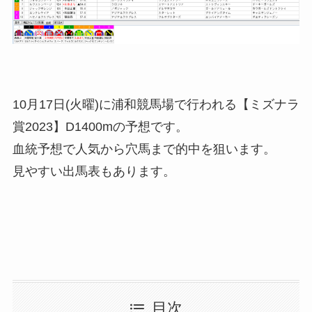
10月17日(火曜)に浦和競馬場で行われる【ミズナラ
賞2023】D1400mの予想です。
血統予想で人気から穴馬まで的中を狙います。
見やすい出馬表もあります。
目次