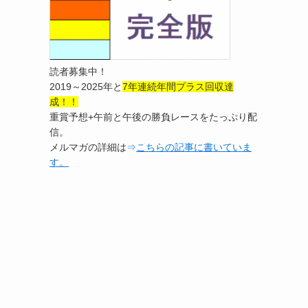
読者募集中！
2019～2025年と
7年連続年間プラス回収達
成！！
重賞予想+午前と午後の勝負レースをたっぷり配
信。
メルマガの詳細は
⇒
こちらの記事に書いていま
す。