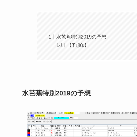
水芭蕉特別2019の予想
【予想印】
水芭蕉特別2019の予想