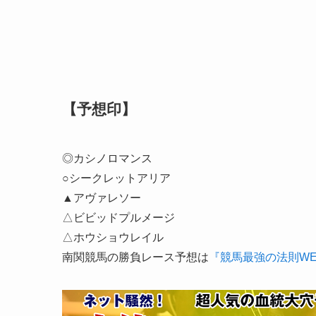
【予想印】
◎カシノロマンス
○シークレットアリア
▲アヴァレソー
△ビビッドプルメージ
△ホウショウレイル
南関競馬の勝負レース予想は
『競馬最強の法則WE