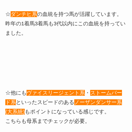
☆
ダンチヒ系
の血統を持つ馬が活躍しています。
昨年の1着馬3着馬も3代以内にこの血統を持ってい
ました。
☆他にも
ヴァイスリージェント系
・
ストームバー
ド系
といったスピードのある
ノーザンダンサー系
(大系統)
もポイントになっている感じです。
こちらも母系までチェックが必要。