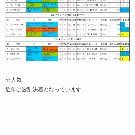
☆人気
近年は波乱決着となっています。