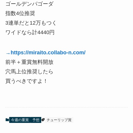
ゴールデンパゴーダ
指数4位推奨
3連単だと12万もつく
ワイドなら計4440円
→https://miraito.collabo-n.com/
前半＋重賞無料開放
穴馬上位推奨したら
買うべきですよ！
今週の重賞
予想
チューリップ賞