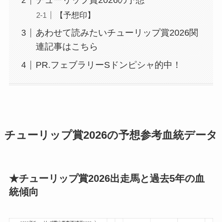
チューリップ賞2026の予想
【予想印】
あわせて読みたいチューリップ賞2026関
連記事はこちら
PR.フェブラリーSドンピシャ的中！
チューリップ賞2026の予想参考血統データ
★チューリップ賞2026出走馬と過去5年の血
統傾向