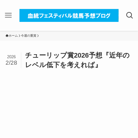
ホーム
今週の重賞
チューリップ賞2026予想『近年の
2026
2/28
レベル低下を考えれば』