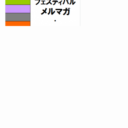
読者募集中！
2019～2024年と
6年連続年間プラス回収達成！！
重賞全頭解説付き予想+午前と午後の勝負レースをたっぷ
り配信。
メルマガの詳細は
⇒
こちらの記事に書いています。
トップページ
今週の重賞
X(旧Twitter)
予想
地方競馬