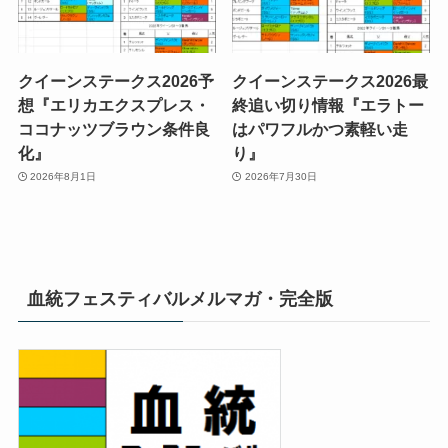
クイーンステークス2026予
クイーンステークス2026最
想『エリカエクスプレス・
終追い切り情報『エラトー
ココナッツブラウン条件良
はパワフルかつ素軽い走
化』
り』
2026年8月1日
2026年7月30日
血統フェスティバルメルマガ・完全版