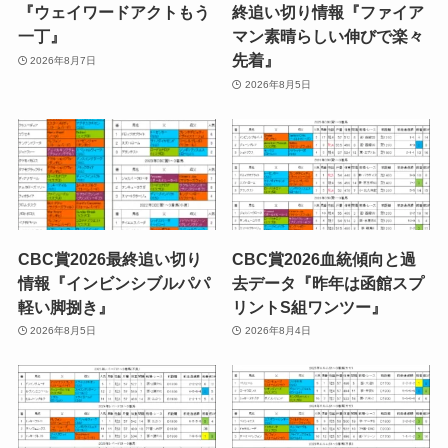
『ウェイワードアクトもう
終追い切り情報『ファイア
一丁』
マン素晴らしい伸びで楽々
先着』
2026年8月7日
2026年8月5日
CBC賞2026最終追い切り
CBC賞2026血統傾向と過
情報『インビンシブルパパ
去データ『昨年は函館スプ
軽い脚捌き』
リントS組ワンツー』
2026年8月5日
2026年8月4日