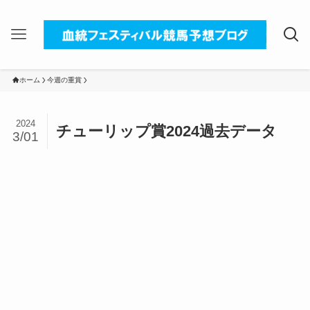
ホーム
今週の重賞
2024
チューリップ賞2024過去データ
3/01