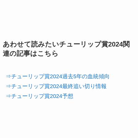
あわせて読みたいチューリップ賞2024関
連の記事はこちら
⇒チューリップ賞2024過去5年の血統傾向
⇒チューリップ賞2024最終追い切り情報
⇒チューリップ賞2024予想