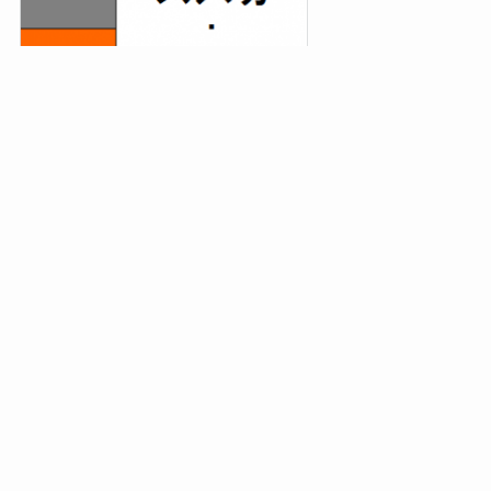
読者募集中！
2019～2024年と
6年連続年間プラス回収達成！！
重賞全頭解説付き予想+午前と午後の勝負レースをたっぷ
り配信。
メルマガの詳細は
⇒
こちらの記事に書いています。
トップページ
今週の重賞
X(旧Twitter)
予想
地方競馬
血統フェスティバルの勝負レース
開催血統データ
PR.おすすめサイト紹介
ご連絡はDMから