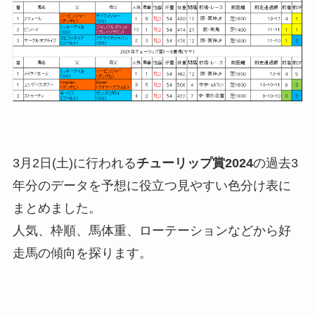
3月2日(土)に行われる
チューリップ賞2024
の過去3
年分のデータを予想に役立つ見やすい色分け表に
まとめました。
人気、枠順、馬体重、ローテーションなどから好
走馬の傾向を探ります。