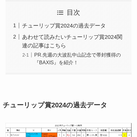
目次
チューリップ賞2024の過去データ
あわせて読みたいチューリップ賞2024関
連の記事はこちら
PR.先週の大波乱中山記念で帯封獲得の
『BAXIS』を紹介！
チューリップ賞2024の過去データ