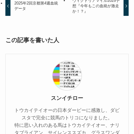
ヴィクトリアマイル2025予
2025年2回京都第4週血統
想『今年もこの血統が激走
データ
か！？』
この記事を書いた人
スンイチロー
トウカイテイオーの日本ダービーに感激し、ダビ
スタで完全に競馬のトリコになりました。
特に思い入れのある馬はトウカイテイオー、ナリ
タブライアン、サイレンススズカ、グラスワンダ