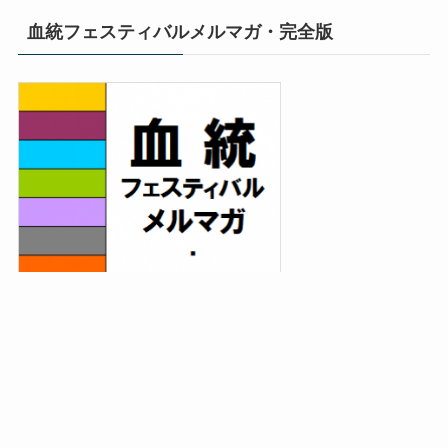
血統フェスティバルメルマガ・完全版
読者募集中！
2019～2024年と
6年連続年間プラス回収達成！！
重賞全頭解説付き予想+午前と午後の勝負レースをたっぷ
り配信。