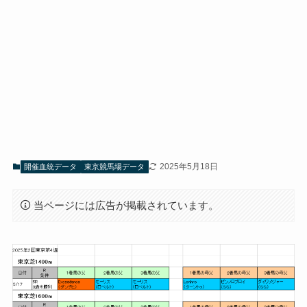
2025年5月18日
開催血統データ
東京競馬場データ
当ページには広告が掲載されています。