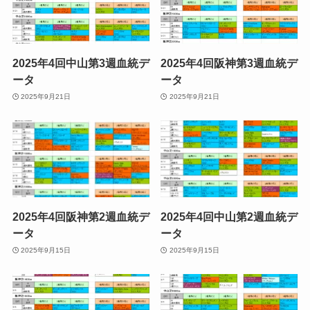
2025年4回中山第3週血統デ
2025年4回阪神第3週血統デ
ータ
ータ
2025年9月21日
2025年9月21日
2025年4回阪神第2週血統デ
2025年4回中山第2週血統デ
ータ
ータ
2025年9月15日
2025年9月15日