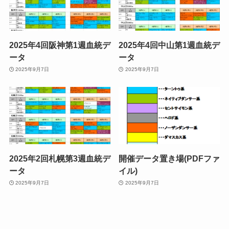
2025年4回阪神第1週血統デ
2025年4回中山第1週血統デ
ータ
ータ
2025年9月7日
2025年9月7日
2025年2回札幌第3週血統デ
開催データ置き場(PDFファ
ータ
イル)
2025年9月7日
2025年9月7日