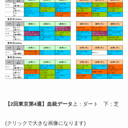
【2回東京第4週】血統データ
上：ダート 下：芝
(クリックで大きな画像になります)