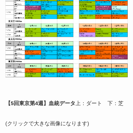
2020年11月29日
開催血統データ
東京競馬場データ
当ページには広告が掲載されています。