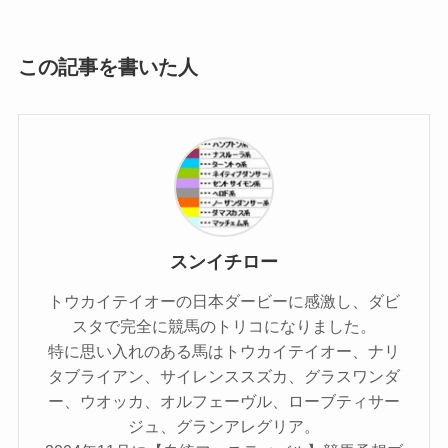
開催血統データ
東京競馬場データ
よかったらシェアしてね！
京阪杯2020予想 スピード
2020年5回阪神第4週血統
のあるノーザンダンサー系
データ
がポイントか