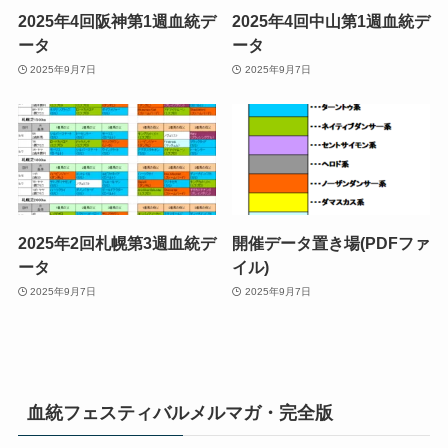
2025年4回中山第3週血統デ
2025年4回阪神第3週血統デ
ータ
ータ
2025年9月21日
2025年9月21日
2025年4回阪神第2週血統デ
2025年4回中山第2週血統デ
ータ
ータ
2025年9月15日
2025年9月15日