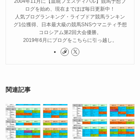
この記事を書いた人
スンイチロー
トウカイテイオーの日本ダービーに感激し、ダビ
スタで完全に競馬のトリコになりました。
特に思い入れのある馬はトウカイテイオー、ナリ
タブライアン、サイレンススズカ、グラスワンダ
ー、ウオッカ、オルフェーヴル、ローブティサー
ジュ、グランアレグリア。