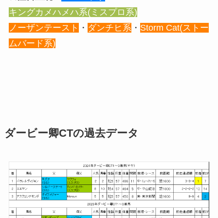
☆
ノーザンテースト
・
ダンチヒ系
・
Storm Cat(スト
ームバード系)
の血統を持つ馬の好走も目立ってい
ます。
これらの血統が持つスピード持続力が有効なのだ
と思います。
【ダービー卿CT】
の血統プライマル
(過去3年の1～3着馬9頭が対象)
☆父の系統
：
サンデーサイレンス系
4/9