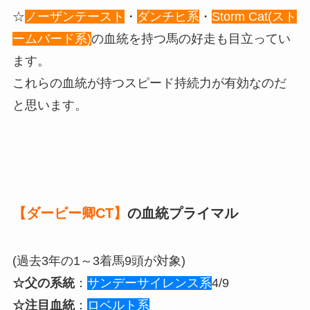
☆
キングカメハメハ(ミスプロ系)
の系統が5年で3勝
しています。
※今年の登録馬ではキープカルム・コントラポス
ト・ゴートゥファースト・シャンパンカラー・ゾ
ンニッヒ・トロヴァトーレ・メイショウチタン・
ロジリオンが該当します。