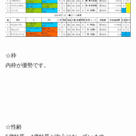
☆注目血統
：
ロベルト系
キングカメハメハ系(ミスプロ系)
ノーザンテースト
・
ダンチヒ系
・
Storm Cat(ストー
ムバード系)
ダービー卿CTの過去データ