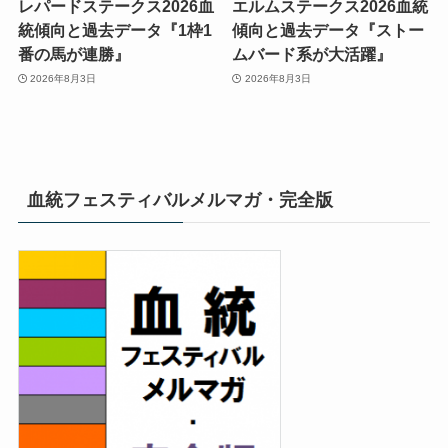
先着』
2026年8月7日
2026年8月5日
CBC賞2026最終追い切り
CBC賞2026血統傾向と過
情報『インビンシブルパパ
去データ『昨年は函館スプ
軽い脚捌き』
リントS組ワンツー』
2026年8月5日
2026年8月4日