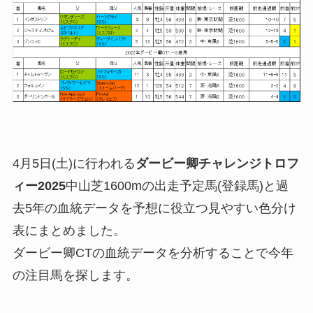
2025年3月31日
今週の重賞
ダービー卿チャレンジトロフィー
当ページには広告が掲載されています。