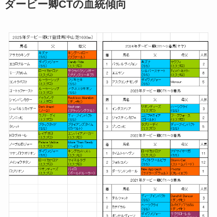
目次
ダービー卿CTの血統傾向
【ダービー卿CT】の血統プライマル
ダービー卿CTの過去データ
PR.競馬予想も女性の時代だ『ハーレム競
馬』