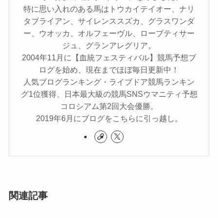
こぼれ桜特別2025(船橋)予
チャーチルダウンズカップ
想 印と見解に買い目も公
2025血統傾向と過去データ
開
この記事を書いた人
スンイチロー
トウカイテイオーの日本ダービーに感激し、ダビ