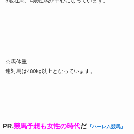
☆枠
内枠が優勢です。
☆性齢