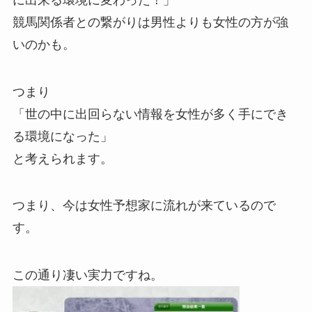
最近、女性の予想家が目立っているなと感じま
す。
女性の予想家がなぜ競馬で稼げているのか？？
的中が出やすいのか？？
それは競馬関係者も関わるスタッフも女性が急増
したから。
「女性が今まで以上に正確で的中の出る情報を手