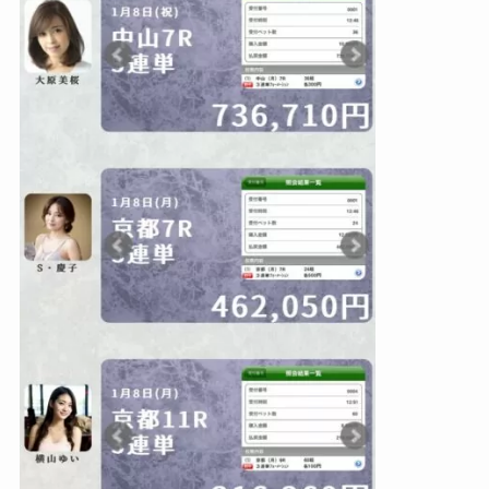
に出来る環境に変わった！」
競馬関係者との繋がりは男性よりも女性の方が強
いのかも。
つまり
「世の中に出回らない情報を女性が多く手にでき
る環境になった」
と考えられます。
つまり、今は女性予想家に流れが来ているので
す。
この通り凄い実力ですね。