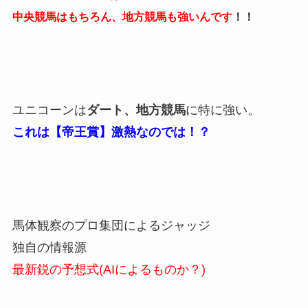
中央競馬はもちろん、地方競馬も強いんです
！！
ユニコーンは
ダート、地方競馬
に特に強い。
これは【帝王賞】激熱なのでは！？
馬体観察のプロ集団によるジャッジ
独自の情報源
最新鋭の予想式(AIによるものか？)