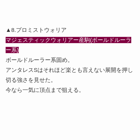
▲8.プロミストウォリア
マジェスティックウォリアー産駒(ボールドルーラ
ー系)
ボールドルーラー系固め。
アンタレスSはそれほど楽とも言えない展開を押し
切る強さを見せた。
今なら一気に頂点まで狙える。