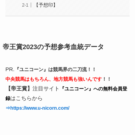
【予想印】
帝王賞2023の予想参考血統データ
PR.
『ユニコーン』は競馬界の二刀流！！
中央競馬はもちろん、地方競馬も強いんです
！！
【帝王賞】
注目サイト
『ユニコーン』への無料会員登
はこちらから
録
⇒https://www.u-nicorn.com/