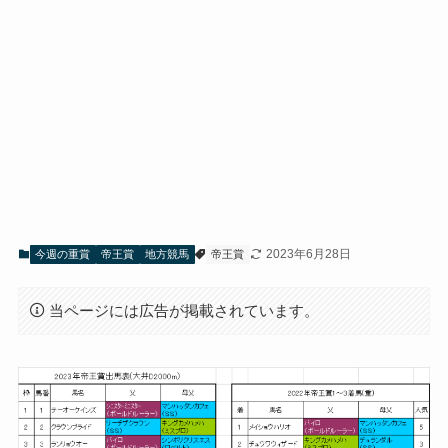
2023年6月28日
今週の重賞
帝王賞
地方競馬
帝王賞
当ページには広告が掲載されています。