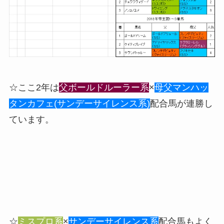
☆ここ2年は
父ボールドルーラー系
×
母父マンハッ
タンカフェ(サンデーサイレンス系)
配合馬が連勝し
ています。
☆
ミスプロ系
×
サンデーサイレンス系
配合馬もよく