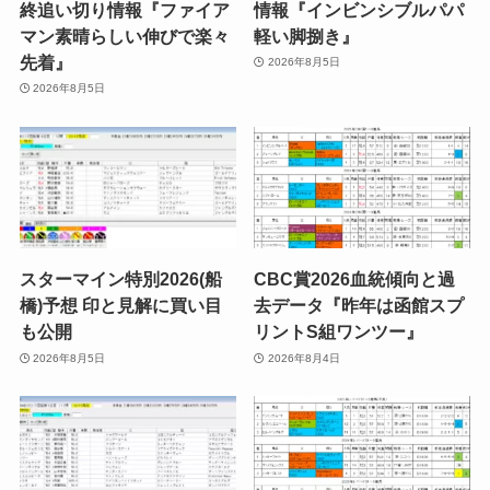
終追い切り情報『ファイア
情報『インビンシブルパパ
マン素晴らしい伸びで楽々
軽い脚捌き』
先着』
2026年8月5日
2026年8月5日
スターマイン特別2026(船
CBC賞2026血統傾向と過
橋)予想 印と見解に買い目
去データ『昨年は函館スプ
も公開
リントS組ワンツー』
2026年8月5日
2026年8月4日