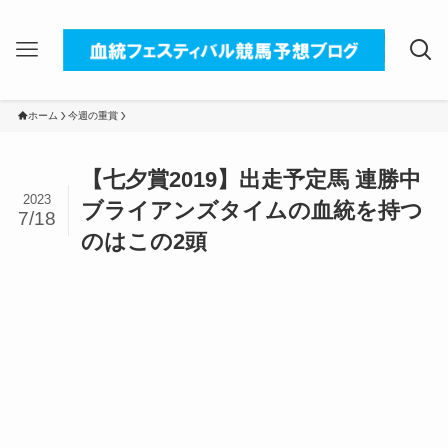
ホーム
今週の重賞
【七夕賞2019】出走予定馬 連勝中
2023
ブライアンズタイムの血統を持つ
7/18
のはこの2頭