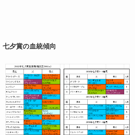
七夕賞の血統傾向