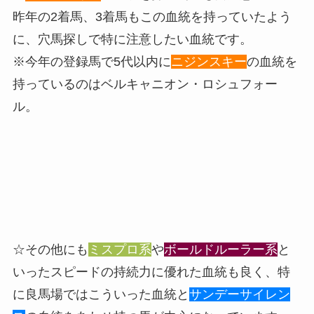
昨年の2着馬、3着馬もこの血統を持っていたよう
に、穴馬探しで特に注意したい血統です。
※今年の登録馬で5代以内に
ニジンスキー
の血統を
持っているのはベルキャニオン・ロシュフォー
ル。
☆その他にも
ミスプロ系
や
ボールドルーラー系
と
いったスピードの持続力に優れた血統も良く、特
に良馬場ではこういった血統と
サンデーサイレン