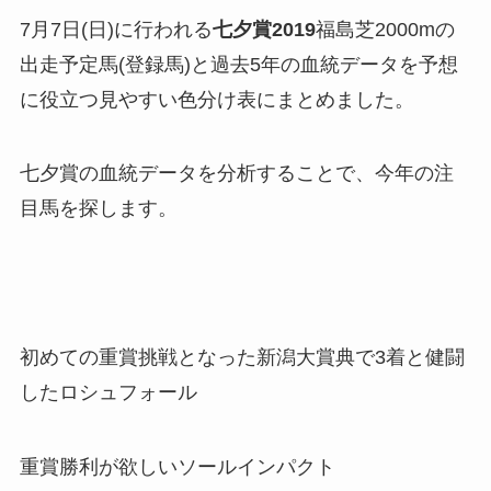
7月7日(日)に行われる
七夕賞2019
福島芝2000mの
出走予定馬(登録馬)と過去5年の血統データを予想
に役立つ見やすい色分け表にまとめました。
七夕賞の血統データを分析することで、今年の注
目馬を探します。
初めての重賞挑戦となった新潟大賞典で3着と健闘
したロシュフォール
重賞勝利が欲しいソールインパクト