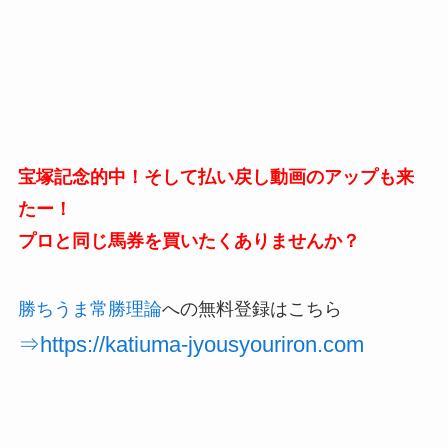
宝塚記念的中！そして払い戻し動画のアップも来
たー！
プロと同じ馬券を買いたくありませんか？
勝ちうま常勝理論
への無料登録はこちら
⇒https://katiuma-jyousyouriron.com