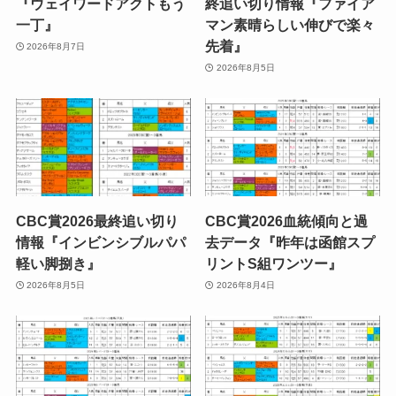
『ウェイワードアクトもう
終追い切り情報『ファイア
一丁』
マン素晴らしい伸びで楽々
先着』
2026年8月7日
2026年8月5日
CBC賞2026最終追い切り
CBC賞2026血統傾向と過
情報『インビンシブルパパ
去データ『昨年は函館スプ
軽い脚捌き』
リントS組ワンツー』
2026年8月5日
2026年8月4日