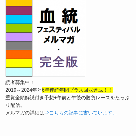
読者募集中！
2019～2024年と
6年連続年間プラス回収達成！！
重賞全頭解説付き予想+午前と午後の勝負レースをたっぷ
り配信。
メルマガの詳細は
⇒
こちらの記事に書いています。