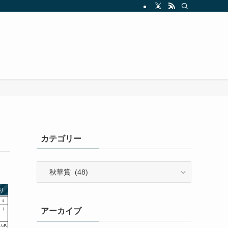
カテゴリー
カ
テ
ゴ
り
リ
アーカイブ
ー