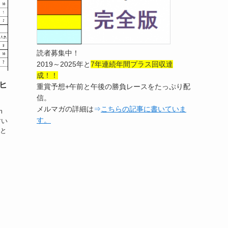
読者募集中！
2019～2025年と
7年連続年間プラス回収達
成！！
ヒ
重賞予想+午前と午後の勝負レースをたっぷり配
信。
メルマガの詳細は
⇒
こちらの記事に書いていま
m
す。
すい
こと