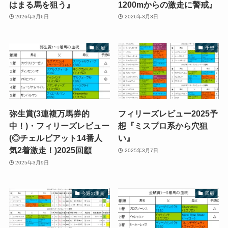
はまる馬を狙う』
1200mからの激走に警戒』
2026年3月6日
2026年3月3日
回顧
予想
弥生賞(3連複万馬券的
フィリーズレビュー2025予
中！)・フィリーズレビュー
想『ミスプロ系から穴狙
(◎チェルビアット14番人
い』
気2着激走！)2025回顧
2025年3月7日
2025年3月9日
今週の重賞
回顧