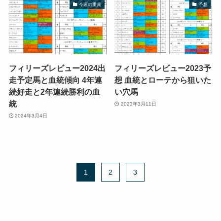
今週の重賞
予想
フィリーズレビュー2024出
フィリーズレビュー2023予
走予定馬と血統傾向 4年連
想 血統とローテから狙いた
続好走と2年連続勝利の血
い穴馬
統
2023年3月11日
2024年3月4日
1
2
3