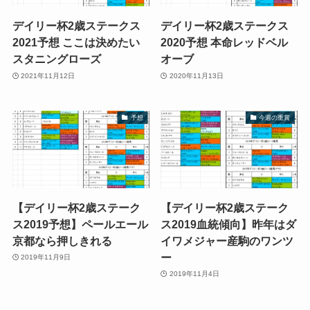
デイリー杯2歳ステークス
デイリー杯2歳ステークス
2021予想 ここは決めたい
2020予想 本命レッドベル
スタニングローズ
オーブ
2021年11月12日
2020年11月13日
予想
今週の重賞
【デイリー杯2歳ステーク
【デイリー杯2歳ステーク
ス2019予想】ペールエール
ス2019血統傾向】昨年はダ
京都なら押しきれる
イワメジャー産駒のワンツ
ー
2019年11月9日
2019年11月4日