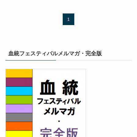
1
血統フェスティバルメルマガ・完全版