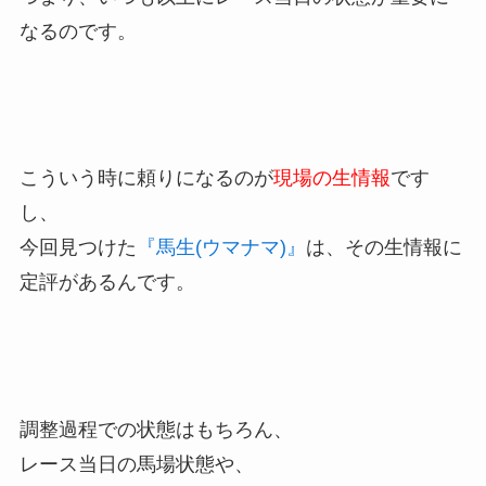
なるのです。
こういう時に頼りになるのが
現場の生情報
です
し、
今回見つけた
『馬生(ウマナマ)』
は、その生情報に
定評があるんです。
調整過程での状態はもちろん、
レース当日の馬場状態や、