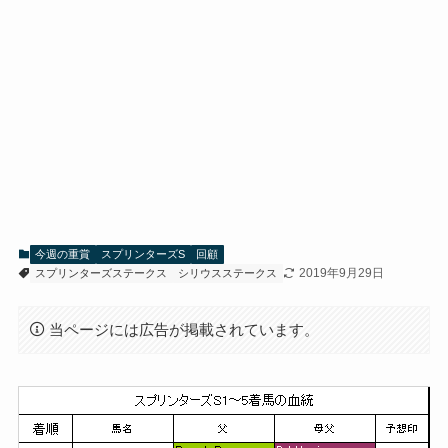
今週の重賞
スプリンターズS
回顧
2019年9月29日
スプリンターズステークス
シリウスステークス
当ページには広告が掲載されています。