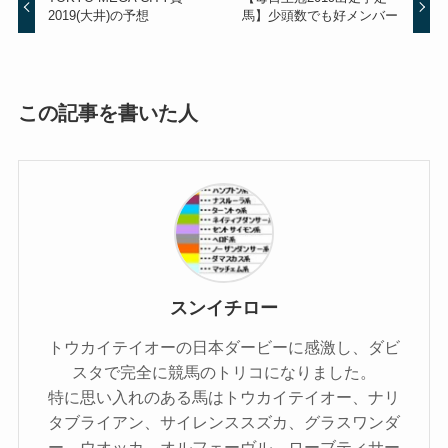
2019(大井)の予想
馬】少頭数でも好メンバー
この記事を書いた人
スンイチロー
トウカイテイオーの日本ダービーに感激し、ダビ
スタで完全に競馬のトリコになりました。
特に思い入れのある馬はトウカイテイオー、ナリ
タブライアン、サイレンススズカ、グラスワンダ
ー、ウオッカ、オルフェーヴル、ローブティサー