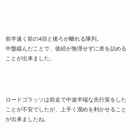
前半速く前の4頭と後ろが離れる隊列。
中盤緩んだことで、後続が無理せずに差を詰める
ことが出来ました。
ロードゴラッソは前走で中途半端な先行策をした
ことが不安でしたが、上手く溜めを利かせること
が出来ましたね。