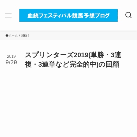
ホーム
回顧
スプリンターズ2019(単勝・3連
2019
9/29
複・3連単など完全的中)の回顧