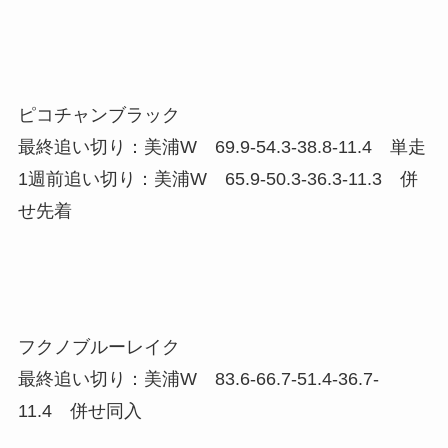
ピコチャンブラック
最終追い切り：美浦W 69.9-54.3-38.8-11.4 単走
1週前追い切り：美浦W 65.9-50.3-36.3-11.3 併
せ先着
フクノブルーレイク
最終追い切り：美浦W 83.6-66.7-51.4-36.7-
11.4 併せ同入