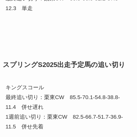
12.3 単走
スプリングS2025出走予定馬の追い切り
キングスコール
最終追い切り：栗東CW 85.5-70.1-54.8-38.8-
11.4 併せ遅れ
1週前追い切り：栗東CW 82.5-66.7-51.7-36.9-
11.5 併せ先着