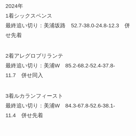
2024年
1着シックスペンス
最終追い切り：美浦坂路 52.7-38.0-24.8-12.3 併
せ先着
2着アレグロブリランテ
最終追い切り：美浦W 85.2-68.2-52.4-37.8-
11.7 併せ同入
3着ルカランフィースト
最終追い切り：美浦W 84.3-67.8-52.6-38.1-
11.4 併せ先着