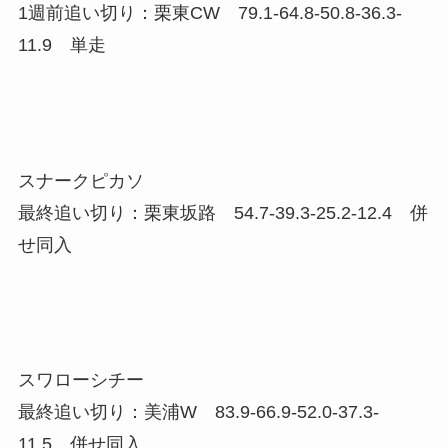
1週前追い切り：栗東CW 79.1-64.8-50.8-36.3-
11.9 単走
スナークピカソ
最終追い切り：栗東坂路 54.7-39.3-25.2-12.4 併
せ同入
スワローシチー
最終追い切り：美浦W 83.9-66.9-52.0-37.3-
11.5 併せ同入