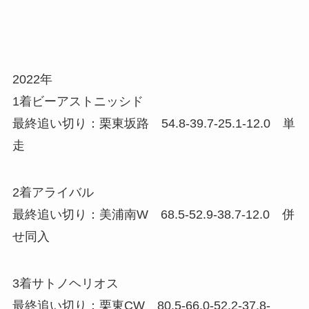
2022年
1着ビーアストニッシド
最終追い切り：栗東坂路 54.8-39.7-25.1-12.0 単
走
2着アライバル
最終追い切り：美浦南W 68.5-52.9-38.7-12.0 併
せ同入
3着サトノヘリオス
最終追い切り：栗東CW 80.5-66.0-52.2-37.8-