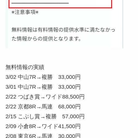
無料情報の実績
3/02 中山7R→複勝 33,000円
3/01 中山7R→複勝 33,000円
2/22 つばき賞→ワイド88,500円
2/22 京都8R→馬連 68,000円
2/15 こぶし賞→複勝 57,000円
2/09 小倉8R→ワイド41,500円
2/08 東京6R→馬連 30,000円