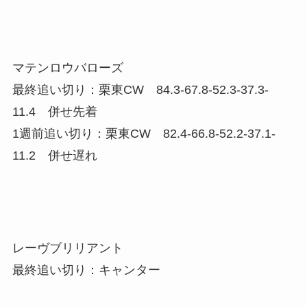
マテンロウバローズ
最終追い切り：栗東CW 84.3-67.8-52.3-37.3-
11.4 併せ先着
1週前追い切り：栗東CW 82.4-66.8-52.2-37.1-
11.2 併せ遅れ
レーヴブリリアント
最終追い切り：キャンター