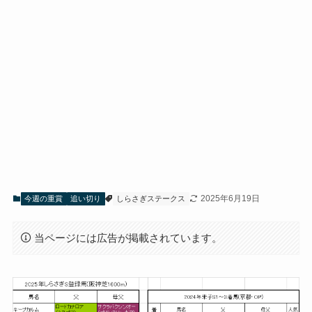
2025年6月19日
今週の重賞
追い切り
しらさぎステークス
当ページには広告が掲載されています。