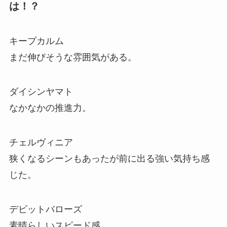
は！？
キープカルム
まだ伸びそうな雰囲気がある。
ダイシンヤマト
なかなかの推進力。
チェルヴィニア
狭くなるシーンもあったが前に出る強い気持ち感
じた。
デビットバローズ
素晴らしいスピード感。