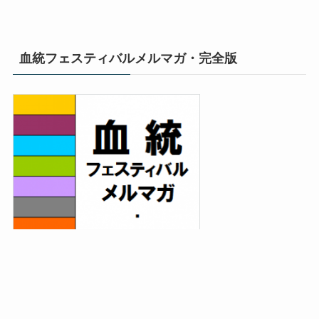
血統フェスティバルメルマガ・完全版
読者募集中！
2019～2024年と
6年連続年間プラス回収達成！！