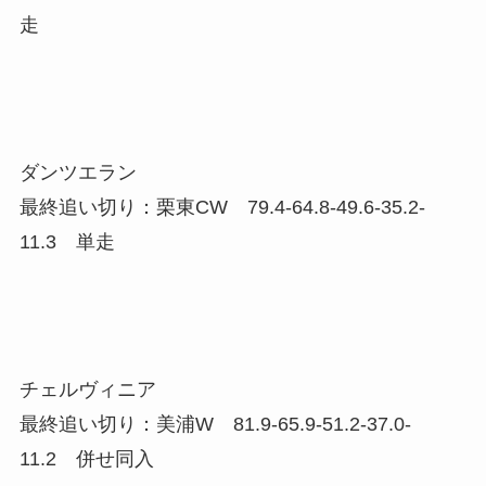
走
ダンツエラン
最終追い切り：栗東CW 79.4-64.8-49.6-35.2-
11.3 単走
チェルヴィニア
最終追い切り：美浦W 81.9-65.9-51.2-37.0-
11.2 併せ同入