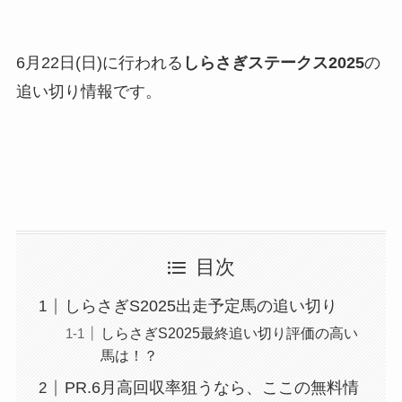
6月22日(日)に行われる
しらさぎステークス2025
の
追い切り情報です。
目次
しらさぎS2025出走予定馬の追い切り
しらさぎS2025最終追い切り評価の高い
馬は！？
PR.6月高回収率狙うなら、ここの無料情