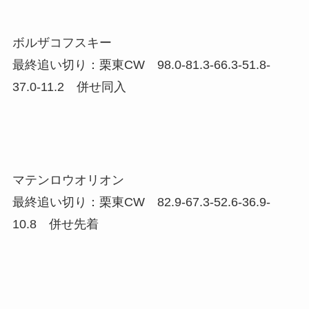
ボルザコフスキー
最終追い切り：栗東CW 98.0-81.3-66.3-51.8-
37.0-11.2 併せ同入
マテンロウオリオン
最終追い切り：栗東CW 82.9-67.3-52.6-36.9-
10.8 併せ先着