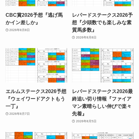
CBC賞2026予想『逃げ馬
レパードステークス2026予
かイン差しか』
想『少頭数でも楽しみな素
質馬多数』
2026年8月8日
2026年8月8日
エルムステークス2026予想
レパードステークス2026最
『ウェイワードアクトもう
終追い切り情報『ファイア
一丁』
マン素晴らしい伸びで楽々
先着』
2026年8月7日
2026年8月5日