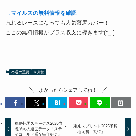
→マイルスの無料情報を確認
荒れるレースになっても人気薄馬カバー！
ここの無料情報がプラス収支に導きます(^_-)
今週の重賞
皐月賞
よかったらシェアしてね！
福島牝馬ステークス2025血
東京スプリント2025予想
統傾向の過去データ『ステ
『地元勢に期待』
イゴールド系が毎年好走』