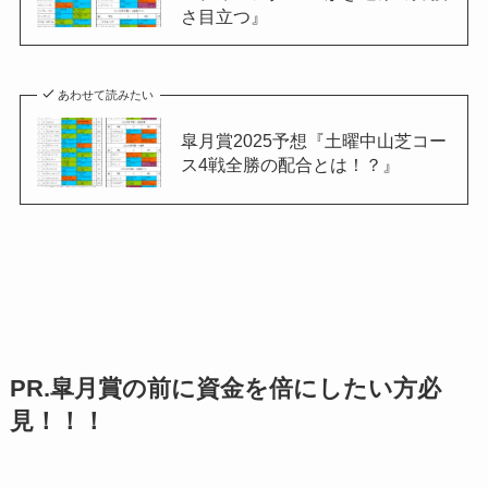
さ目立つ』
あわせて読みたい
皐月賞2025予想『土曜中山芝コー
ス4戦全勝の配合とは！？』
PR.皐月賞の前に資金を倍にしたい方必
見！！！