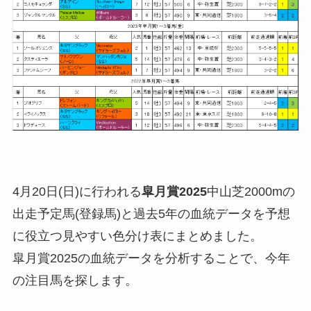
4月20日(日)に行われる
皐月賞2025
中山芝2000mの
出走予定馬(登録馬)と過去5年の血統データを予想
に役立つ見やすい色分け表にまとめました。
皐月賞2025の血統データを分析することで、今年
の注目馬を探します。