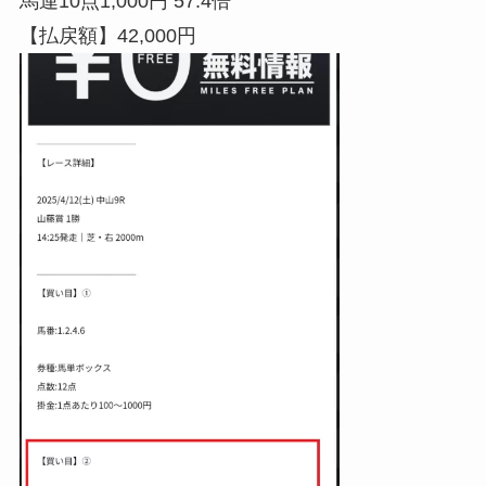
馬連10点1,000円 57.4倍
【払戻額】42,000円