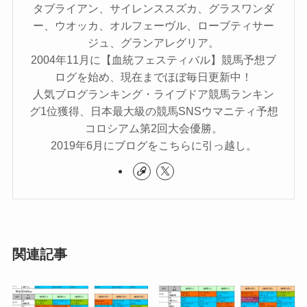
タブライアン、サイレンススズカ、グラスワンダ
ー、ウオッカ、オルフェーヴル、ローブティサー
ジュ、グランアレグリア。
2004年11月に【血統フェスティバル】競馬予想ブ
ログを始め、現在までほぼ毎日更新中！
人気ブログランキング・ライブドア競馬ランキン
グ1位獲得、日本最大級の競馬SNSウマニティ予想
コロシアム第2回大会優勝。
2019年6月にブログをこちらに引っ越し。
関連記事