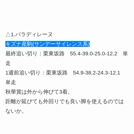
△1.パラディレーヌ
キズナ産駒(サンデーサイレンス系)
最終追い切り：栗東坂路 55.4-39.0-25.0-12.2 単
走
1週前追い切り：栗東坂路 54.9-38.2-24.3-12.1
単走
秋華賞は外から伸びて3着。
距離が延びても外回りでも良い脚を使えるのでは
ないか。