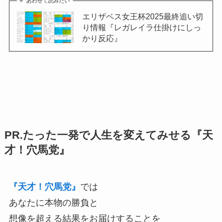
あわせて読みたい
エリザベス女王杯2025最終追い切
り情報『レガレイラ仕掛けにしっ
かり反応』
PR.
たった一発で人生を変えてみせる『天
才！穴馬党』
『天才！穴馬党』
では
あなたに本物の勝負と
想像を超える結果をお届けすることを