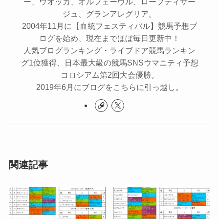
ー、ウオッカ、オルフェーヴル、ローブティサー
ジュ、グランアレグリア。
2004年11月に【血統フェスティバル】競馬予想ブ
ログを始め、現在までほぼ毎日更新中！
人気ブログランキング・ライブドア競馬ランキン
グ1位獲得、日本最大級の競馬SNSウマニティ予想
コロシアム第2回大会優勝。
2019年6月にブログをこちらに引っ越し。
関連記事