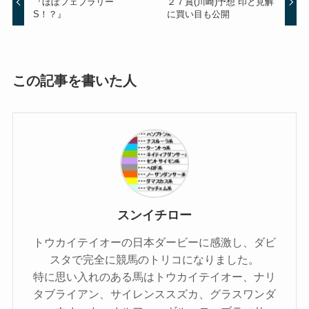
『ほぼフェブラリー
２７賞(川崎)予想 印と見解
S！？』
に買い目も公開
この記事を書いた人
スンイチロー
トウカイテイオーの日本ダービーに感激し、ダビ
スタで完全に競馬のトリコになりました。
特に思い入れのある馬はトウカイテイオー、ナリ
タブライアン、サイレンススズカ、グラスワンダ