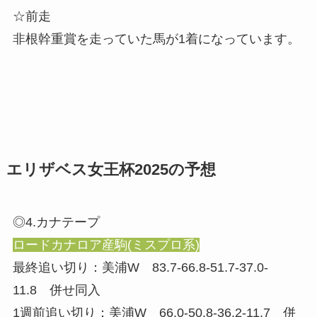
☆前走
非根幹重賞を走っていた馬が1着になっています。
エリザベス女王杯2025の予想
◎4.カナテープ
ロードカナロア産駒(ミスプロ系)
最終追い切り：美浦W 83.7-66.8-51.7-37.0-
11.8 併せ同入
1週前追い切り：美浦W 66.0-50.8-36.2-11.7 併