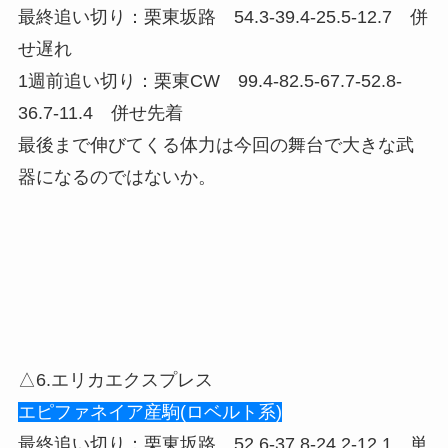
最終追い切り：栗東坂路 54.3-39.4-25.5-12.7 併
せ遅れ
1週前追い切り：栗東CW 99.4-82.5-67.7-52.8-
36.7-11.4 併せ先着
最後まで伸びてくる体力は今回の舞台で大きな武
器になるのではないか。
△6.エリカエクスプレス
エピファネイア産駒(ロベルト系)
最終追い切り：栗東坂路 52.6-37.8-24.2-12.1 単