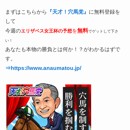
まずはこちらから
『天才！穴馬党』
に無料登録を
して
無料
今週の
を
エリザベス女王杯の予想
でゲットして下さ
い！
あなたも本物の勝負とは何か！？がわかるはずで
す。
⇒https://www.anaumatou.jp/