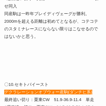
せ同入
同産駒は一昨年ブレイディヴェーグが勝利。
2000mを超える距離は初めてとなるが、コテコテ
のスタミナレースにならない限りはこなせるので
はないかと思う。
〇10.セキトバイースト
デクラレーションオブウォー産駒(ダンチヒ系)
最終追い切り：栗東CW 51.9-36.9-11.4 単走