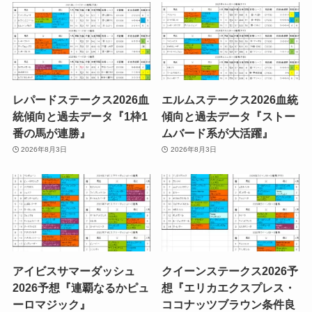
レパードステークス2026血
エルムステークス2026血統
統傾向と過去データ『1枠1
傾向と過去データ『ストー
番の馬が連勝』
ムバード系が大活躍』
2026年8月3日
2026年8月3日
アイビスサマーダッシュ
クイーンステークス2026予
2026予想『連覇なるかピュ
想『エリカエクスプレス・
ーロマジック』
ココナッツブラウン条件良