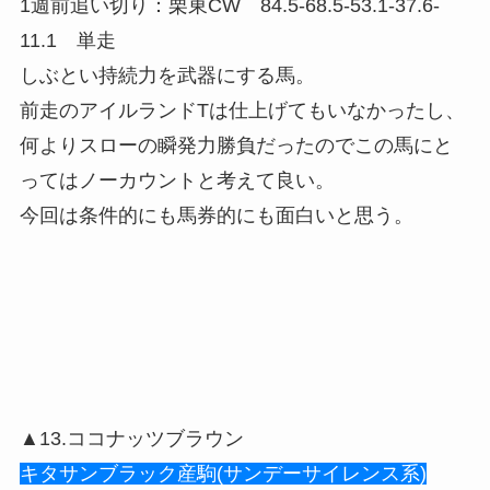
1週前追い切り：栗東CW 84.5-68.5-53.1-37.6-
11.1 単走
しぶとい持続力を武器にする馬。
前走のアイルランドTは仕上げてもいなかったし、
何よりスローの瞬発力勝負だったのでこの馬にと
ってはノーカウントと考えて良い。
今回は条件的にも馬券的にも面白いと思う。
▲13.ココナッツブラウン
キタサンブラック産駒(サンデーサイレンス系)