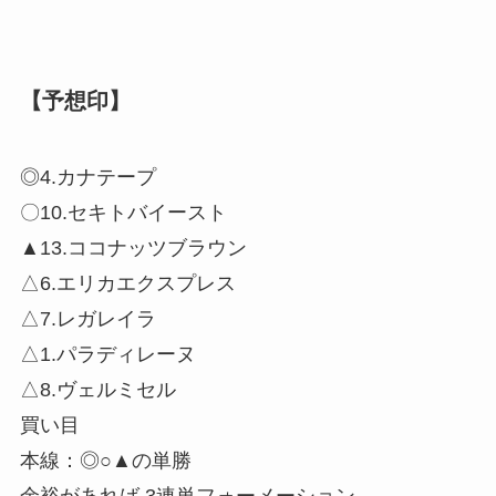
【予想印】
◎4.カナテープ
〇10.セキトバイースト
▲13.ココナッツブラウン
△6.エリカエクスプレス
△7.レガレイラ
△1.パラディレーヌ
△8.ヴェルミセル
買い目
本線：◎○▲の単勝