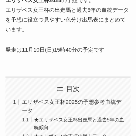
エリザベス女王杯2025
の予想です。
エリザベス女王杯の出走馬と過去5年の血統データ
を予想に役立つ見やすい色分け出馬表にまとめて
います。
発走は11月10日(日)15時40分の予定です。
目次
エリザベス女王杯2025の予想参考血統デ
ータ
★エリザベス女王杯出走馬と過去5年の血
統傾向