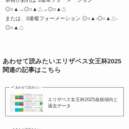
余裕があれば 3連単フォーメーション
◎○▲→◎○▲△→◎○▲△
または、3連複フォーメーション ◎○▲-◎○▲△-
◎○▲△
あわせて読みたいエリザベス女王杯2025
関連の記事はこちら
あわせて読みたい
エリザベス女王杯2025血統傾向と
過去データ