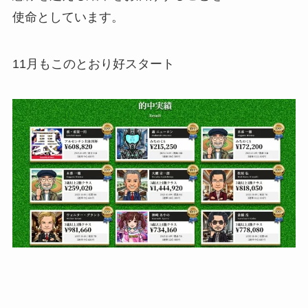
使命としています。
11月もこのとおり好スタート