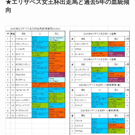
★エリザベス女王杯出走馬と過去5年の血統傾
向