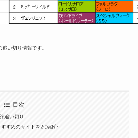
の追い切り情報です。
目次
最終追い切り
おすすめのサイトを2つ紹介