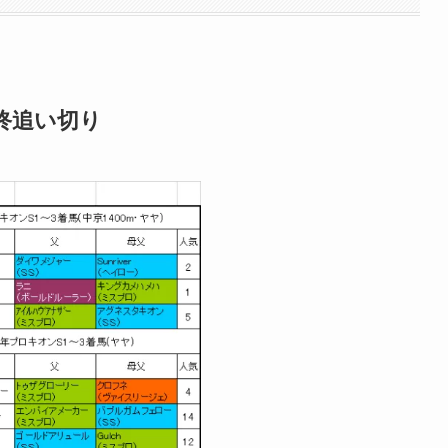
終追い切り