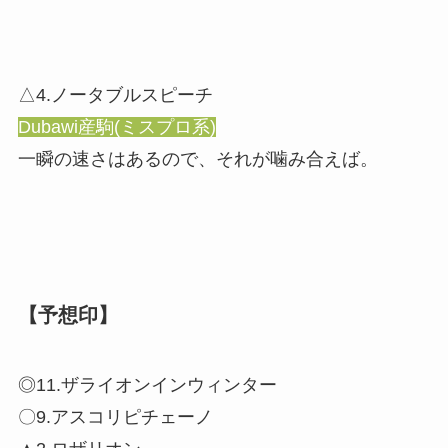
△4.ノータブルスピーチ
Dubawi産駒(ミスプロ系)
一瞬の速さはあるので、それが噛み合えば。
【予想印】
◎11.ザライオンインウィンター
〇9.アスコリピチェーノ