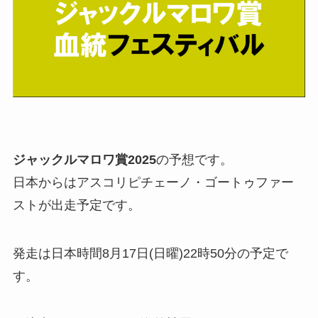
ジャックルマロワ賞2025
の予想です。
日本からはアスコリピチェーノ・ゴートゥファー
ストが出走予定です。
発走は日本時間8月17日(日曜)22時50分の予定で
す。