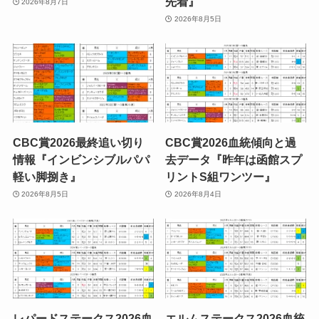
先着』
2026年8月7日
2026年8月5日
CBC賞2026最終追い切り
CBC賞2026血統傾向と過
情報『インビンシブルパパ
去データ『昨年は函館スプ
軽い脚捌き』
リントS組ワンツー』
2026年8月5日
2026年8月4日
レパードステークス2026血
エルムステークス2026血統