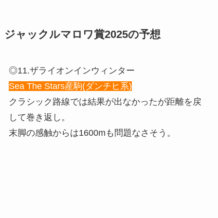
ジャックルマロワ賞2025の予想
◎11.ザライオンインウィンター
Sea The Stars産駒(ダンチヒ系)
クラシック路線では結果が出なかったが距離を戻
して巻き返し。
末脚の感触からは1600mも問題なさそう。