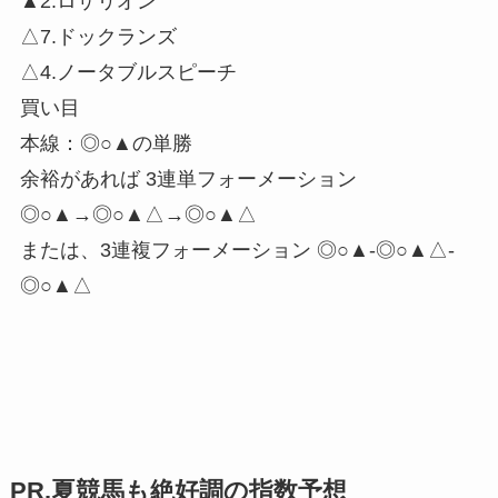
▲2.ロザリオン
△7.ドックランズ
△4.ノータブルスピーチ
買い目
本線：◎○▲の単勝
余裕があれば 3連単フォーメーション
◎○▲→◎○▲△→◎○▲△
または、3連複フォーメーション ◎○▲-◎○▲△-
◎○▲△
PR.夏競馬も絶好調の指数予想