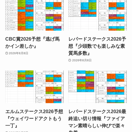
CBC賞2026予想『逃げ馬
レパードステークス2026予
かイン差しか』
想『少頭数でも楽しみな素
質馬多数』
2026年8月8日
2026年8月8日
エルムステークス2026予想
レパードステークス2026最
『ウェイワードアクトもう
終追い切り情報『ファイア
一丁』
マン素晴らしい伸びで楽々