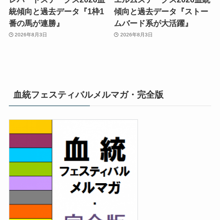
統傾向と過去データ『1枠1
傾向と過去データ『ストー
番の馬が連勝』
ムバード系が大活躍』
2026年8月3日
2026年8月3日
血統フェスティバルメルマガ・完全版