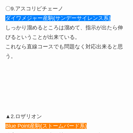
〇9.アスコリピチェーノ
ダイワメジャー産駒(サンデーサイレンス系)
しっかり溜めるところは溜めて、指示が出たら伸
びるということが出来ている。
これなら直線コースでも問題なく対応出来ると思
う。
▲2.ロザリオン
Blue Point産駒(ストームバード系)