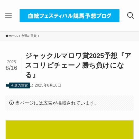
ホーム
今週の重賞
ジャックルマロワ賞2025予想『ア
2025
スコリピチェーノ勝ち負けにな
8/16
る』
2025年8月16日
今週の重賞
当ページには広告が掲載されています。