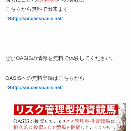
こちらから無料で出来ます
⇒
http://successoasis.net/
ぜひOASISの情報を無料で体験してください。
OASISへの無料登録はこちらから
⇒
http://successoasis.net/