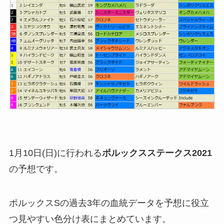
1月10日(日)に行われる
ポルックスステークス2021
の予想です。
ポルックスSの過去3年の血統データを予想に役立
つ見やすい色分け表にまとめています。