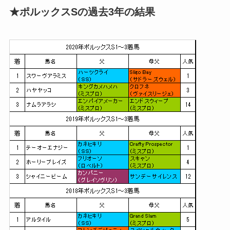
★ポルックスSの過去3年の結果