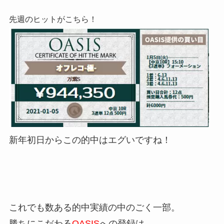
先週のヒットがこちら！
新年初日からこの的中はエグいですね！
これでも数ある的中実績の中のごく一部。
勝ちにこだわる
OASIS
への登録は