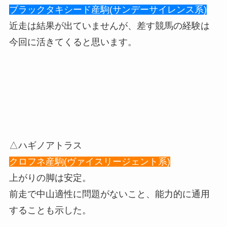
ブラックタキシード産駒(サンデーサイレンス系)
近走は結果が出ていませんが、差す競馬の経験は
今回に活きてくると思います。
△ハギノアトラス
クロフネ産駒(ヴァイスリージェント系)
上がりの脚は安定。
前走で中山適性に問題がないこと、能力的に通用
することも示した。