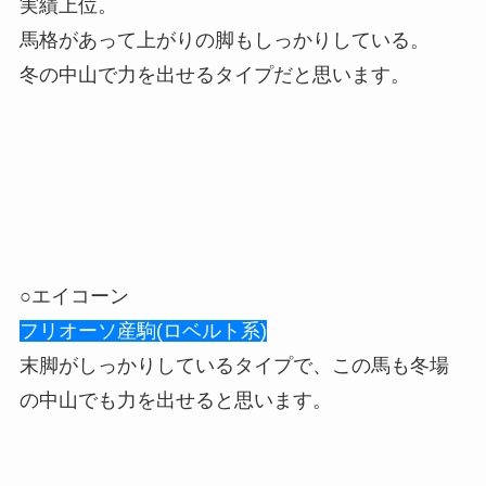
実績上位。
馬格があって上がりの脚もしっかりしている。
冬の中山で力を出せるタイプだと思います。
○エイコーン
フリオーソ産駒(ロベルト系)
末脚がしっかりしているタイプで、この馬も冬場
の中山でも力を出せると思います。