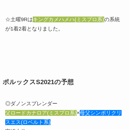
☆土曜9Rは
キングカメハメハ(ミスプロ系)
の系統
が1着2着となりました。
ポルックスS2021の予想
◎ダノンスプレンダー
父ロードカナロア(ミスプロ系)
×
母父シンボリクリ
スエス(ロベルト系)