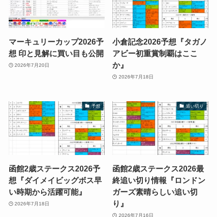
マーキュリーカップ2026予
小倉記念2026予想『タガノ
想 印と見解に買い目も公開
アビー初重賞制覇はここ
か』
2026年7月20日
2026年7月18日
予想
追い切り
函館2歳ステークス2026予
函館2歳ステークス2026最
想『ダイメイビッグボス早
終追い切り情報『ロンドン
い時期から活躍可能』
ガーズ素晴らしい追い切
り』
2026年7月18日
2026年7月16日