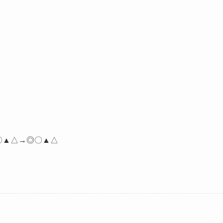
〇▲△→◎〇▲△