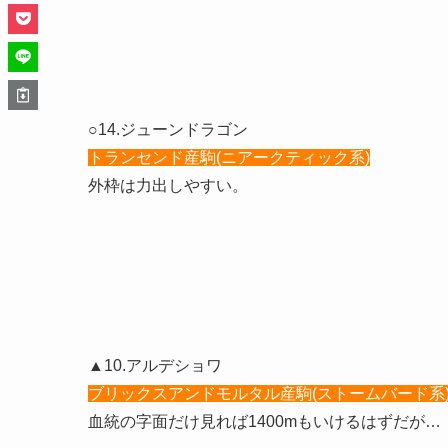
○14.ジューンドラゴン
トランセンド産駒(ニアークティック系)
外枠は力出しやすい。
▲10.アルデショワ
ブリックスアンドモルタル産駒(ストームバード系
血統の字面だけ見れば1400mもいけるはずだが…