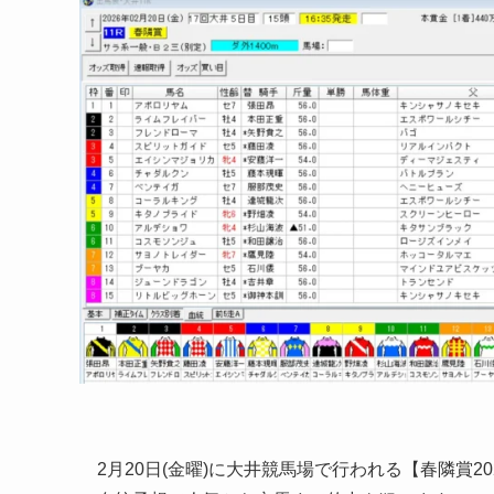
2月20日(金曜)に大井競馬場で行われる【春隣賞20