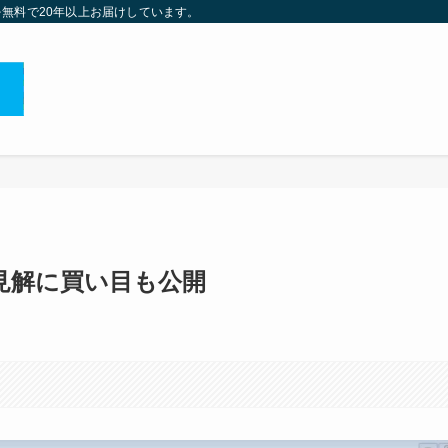
無料で20年以上お届けしています。
印と見解に買い目も公開