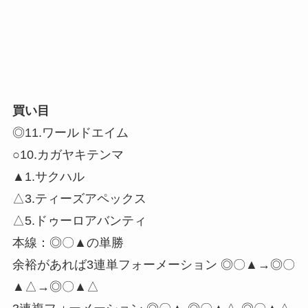
買い目
◎11.ワールドエイム
○10.カガヤキテンマ
▲1.サクハル
△3.ティーズアペックス
△5.ドゥーロアバンティ
本線：◎〇▲の単勝
余裕があれば3連単フォーメーション ◎〇▲→◎〇
▲△→◎〇▲△