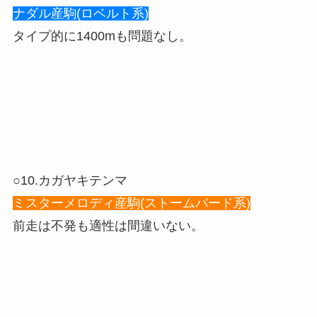
ナダル産駒(ロベルト系)
タイプ的に1400mも問題なし。
○10.カガヤキテンマ
ミスターメロディ産駒(ストームバード系)
前走は不発も適性は間違いない。