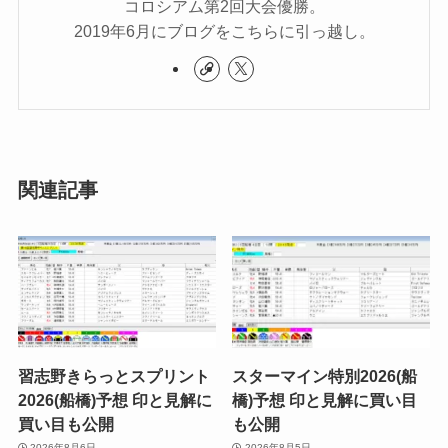
コロシアム第2回大会優勝。
2019年6月にブログをこちらに引っ越し。
関連記事
習志野きらっとスプリント
スターマイン特別2026(船
2026(船橋)予想 印と見解に
橋)予想 印と見解に買い目
買い目も公開
も公開
2026年8月6日
2026年8月5日