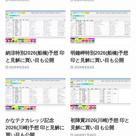
納涼特別2026(船橋)予想 印
明鐘岬特別2026(船橋)予想
と見解に買い目も公開
印と見解に買い目も公開
2026年8月4日
2026年8月3日
かなテクカレッジ記念
初陣賞2026(川崎)予想 印と
2026(川崎)予想 印と見解に
見解に買い目も公開
買い目も公開
2026年7月30日