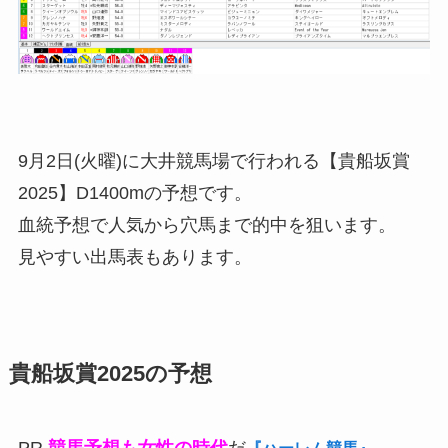
9月2日(火曜)に大井競馬場で行われる【貴船坂賞
2025】D1400mの予想です。
血統予想で人気から穴馬まで的中を狙います。
見やすい出馬表もあります。
貴船坂賞2025の予想