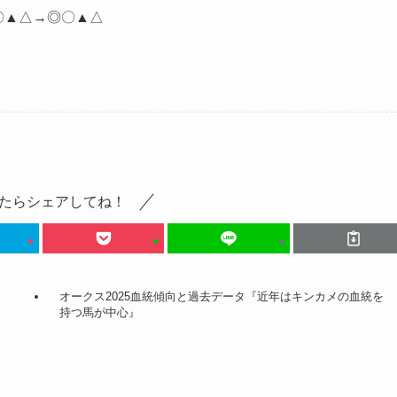
〇▲△→◎〇▲△
たらシェアしてね！
オークス2025血統傾向と過去データ『近年はキンカメの血統を
持つ馬が中心』