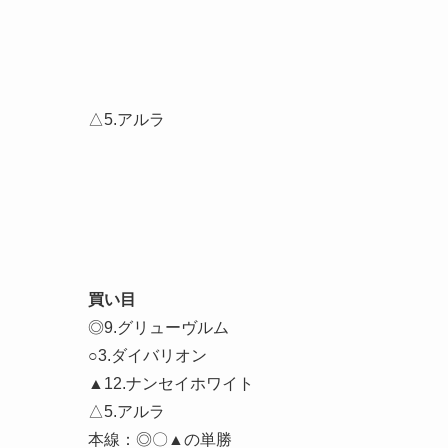
△5.アルラ
買い目
◎9.グリューヴルム
○3.ダイバリオン
▲12.ナンセイホワイト
△5.アルラ
本線：◎〇▲の単勝