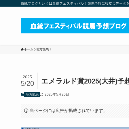
血統ブログといえば血統フェスティバル！競馬予想に役立つデータを
ホーム
地方競馬
2025
エメラルド賞2025(大井)
5/20
2025年5月20日
地方競馬
当ページには広告が掲載されています。